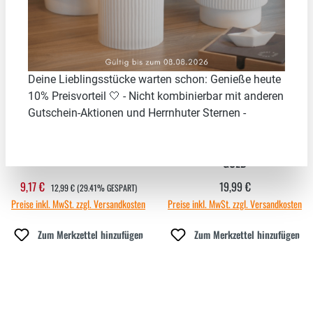
29.41
%
Deine Lieblingsstücke warten schon: Genieße heute
10% Preisvorteil 🤍 - Nicht kombinierbar mit anderen
Gutschein-Aktionen und Herrnhuter Sternen -
WINDLICHT "MEER", KLEIN
HERZSTÜCKE ENGELSLICHT
GOLD
REGULÄRER PREIS:
9,17 €
19,99 €
Verkaufspreis:
Regulärer Preis:
12,99 €
(29.41% GESPART)
Preise inkl. MwSt. zzgl. Versandkosten
Preise inkl. MwSt. zzgl. Versandkosten
Zum Merkzettel hinzufügen
Zum Merkzettel hinzufügen