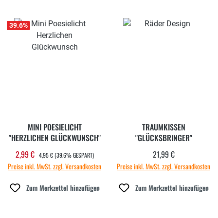
39.6
%
MINI POESIELICHT
TRAUMKISSEN
"HERZLICHEN GLÜCKWUNSCH"
"GLÜCKSBRINGER"
REGULÄRER PREIS:
2,99 €
21,99 €
Verkaufspreis:
Regulärer Preis:
4,95 €
(39.6% GESPART)
Preise inkl. MwSt. zzgl. Versandkosten
Preise inkl. MwSt. zzgl. Versandkosten
Zum Merkzettel hinzufügen
Zum Merkzettel hinzufügen