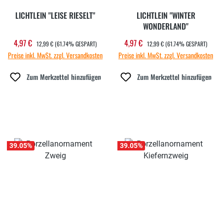
LICHTLEIN "LEISE RIESELT"
LICHTLEIN "WINTER
WONDERLAND"
REGULÄRER PREIS:
REGULÄRER PREIS:
4,97 €
4,97 €
Verkaufspreis:
Verkaufspreis:
12,99 €
(61.74% GESPART)
12,99 €
(61.74% GESPART)
Preise inkl. MwSt. zzgl. Versandkosten
Preise inkl. MwSt. zzgl. Versandkosten
Zum Merkzettel hinzufügen
Zum Merkzettel hinzufügen
39.05
%
39.05
%