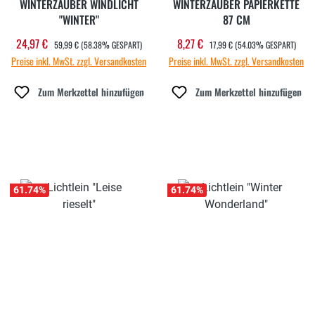
WINTERZAUBER WINDLICHT
WINTERZAUBER PAPIERKETTE
"WINTER"
87 CM
REGULÄRER PREIS:
REGULÄRER PREIS:
24,97 €
8,27 €
Verkaufspreis:
Verkaufspreis:
59,99 €
(58.38% GESPART)
17,99 €
(54.03% GESPART)
Preise inkl. MwSt. zzgl. Versandkosten
Preise inkl. MwSt. zzgl. Versandkosten
Zum Merkzettel hinzufügen
Zum Merkzettel hinzufügen
61.74
%
61.74
%