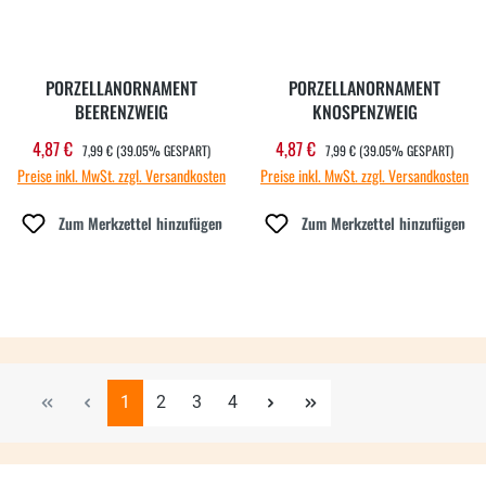
PORZELLANORNAMENT
PORZELLANORNAMENT
BEERENZWEIG
KNOSPENZWEIG
REGULÄRER PREIS:
REGULÄRER PREIS:
4,87 €
4,87 €
Verkaufspreis:
Verkaufspreis:
7,99 €
(39.05% GESPART)
7,99 €
(39.05% GESPART)
Preise inkl. MwSt. zzgl. Versandkosten
Preise inkl. MwSt. zzgl. Versandkosten
Zum Merkzettel hinzufügen
Zum Merkzettel hinzufügen
Seite
Seite
Seite
Seite
1
2
3
4