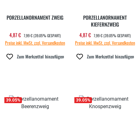
PORZELLANORNAMENT ZWEIG
PORZELLANORNAMENT
KIEFERNZWEIG
REGULÄRER PREIS:
REGULÄRER PREIS:
4,87 €
4,87 €
Verkaufspreis:
Verkaufspreis:
7,99 €
(39.05% GESPART)
7,99 €
(39.05% GESPART)
Preise inkl. MwSt. zzgl. Versandkosten
Preise inkl. MwSt. zzgl. Versandkosten
Zum Merkzettel hinzufügen
Zum Merkzettel hinzufügen
39.05
%
39.05
%