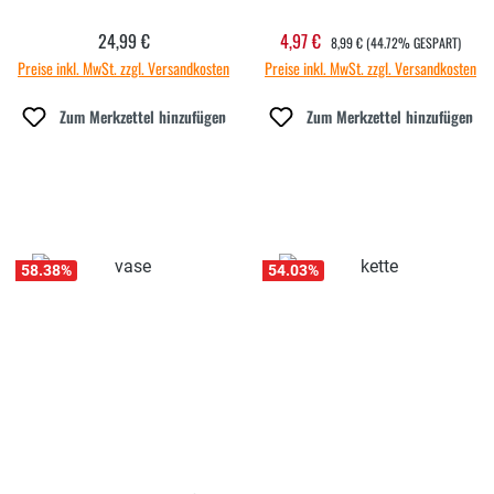
REGULÄRER PREIS:
24,99 €
4,97 €
Regulärer Preis:
Verkaufspreis:
8,99 €
(44.72% GESPART)
Preise inkl. MwSt. zzgl. Versandkosten
Preise inkl. MwSt. zzgl. Versandkosten
Zum Merkzettel hinzufügen
Zum Merkzettel hinzufügen
58.38
%
54.03
%