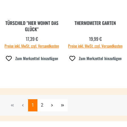
TÜRSCHILD "HIER WOHNT DAS
THERMOMETER GARTEN
GLÜCK"
17,39 €
19,99 €
Regulärer Preis:
Regulärer Preis:
Preise inkl. MwSt. zzgl. Versandkosten
Preise inkl. MwSt. zzgl. Versandkosten
Zum Merkzettel hinzufügen
Zum Merkzettel hinzufügen
Seite
Seite
1
2