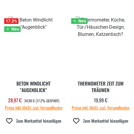
17.2
%
Neu
Neu
BETON WINDLICHT
THERMOMETER ZEIT ZUM
"AUGENBLICK"
TRÄUMEN
REGULÄRER PREIS:
28,97 €
19,99 €
Verkaufspreis:
Regulärer Preis:
34,99 €
(17.2% GESPART)
Preise inkl. MwSt. zzgl. Versandkosten
Preise inkl. MwSt. zzgl. Versandkosten
Zum Merkzettel hinzufügen
Zum Merkzettel hinzufügen