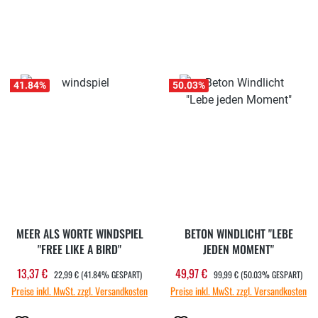
41.84
%
50.03
%
MEER ALS WORTE WINDSPIEL
BETON WINDLICHT "LEBE
"FREE LIKE A BIRD"
JEDEN MOMENT"
REGULÄRER PREIS:
REGULÄRER PREIS:
13,37 €
49,97 €
Verkaufspreis:
Verkaufspreis:
22,99 €
(41.84% GESPART)
99,99 €
(50.03% GESPART)
Preise inkl. MwSt. zzgl. Versandkosten
Preise inkl. MwSt. zzgl. Versandkosten