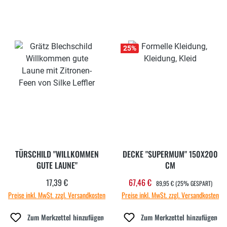
25
%
TÜRSCHILD "WILLKOMMEN
DECKE "SUPERMUM" 150X200
GUTE LAUNE"
CM
REGULÄRER PREIS:
17,39 €
67,46 €
Regulärer Preis:
Verkaufspreis:
89,95 €
(25% GESPART)
Preise inkl. MwSt. zzgl. Versandkosten
Preise inkl. MwSt. zzgl. Versandkosten
Zum Merkzettel hinzufügen
Zum Merkzettel hinzufügen