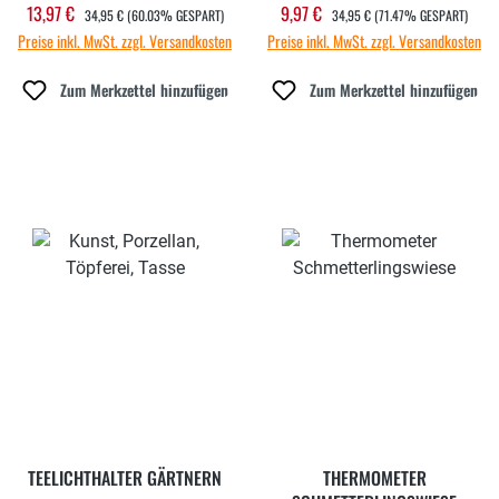
REGULÄRER PREIS:
REGULÄRER PREIS:
13,97 €
9,97 €
Verkaufspreis:
Verkaufspreis:
34,95 €
(60.03% GESPART)
34,95 €
(71.47% GESPART)
Preise inkl. MwSt. zzgl. Versandkosten
Preise inkl. MwSt. zzgl. Versandkosten
Zum Merkzettel hinzufügen
Zum Merkzettel hinzufügen
TEELICHTHALTER GÄRTNERN
THERMOMETER