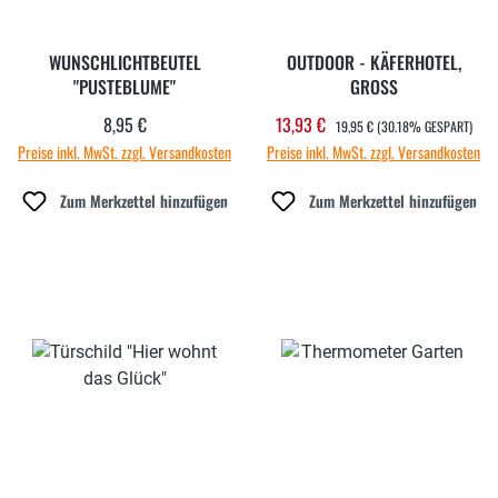
WUNSCHLICHTBEUTEL
OUTDOOR - KÄFERHOTEL,
"PUSTEBLUME"
GROSS
REGULÄRER PREIS:
8,95 €
13,93 €
Regulärer Preis:
Verkaufspreis:
19,95 €
(30.18% GESPART)
Preise inkl. MwSt. zzgl. Versandkosten
Preise inkl. MwSt. zzgl. Versandkosten
Zum Merkzettel hinzufügen
Zum Merkzettel hinzufügen