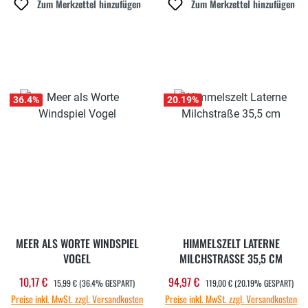
Zum Merkzettel hinzufügen
Zum Merkzettel hinzufügen
36.4
%
20.19
%
MEER ALS WORTE WINDSPIEL
HIMMELSZELT LATERNE
VOGEL
MILCHSTRASSE 35,5 CM
REGULÄRER PREIS:
REGULÄRER PREIS:
10,17 €
94,97 €
Verkaufspreis:
Verkaufspreis:
15,99 €
(36.4% GESPART)
119,00 €
(20.19% GESPART)
Preise inkl. MwSt. zzgl. Versandkosten
Preise inkl. MwSt. zzgl. Versandkosten