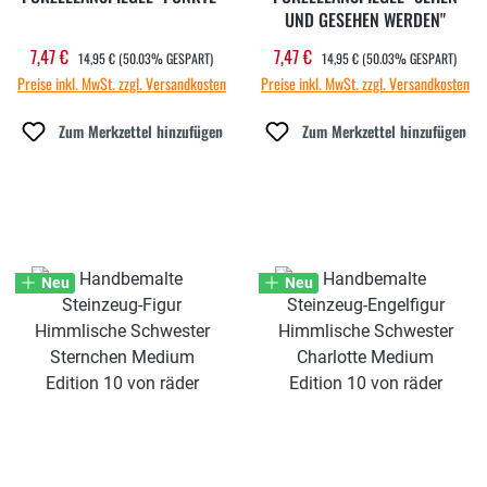
UND GESEHEN WERDEN"
REGULÄRER PREIS:
REGULÄRER PREIS:
7,47 €
7,47 €
Verkaufspreis:
Verkaufspreis:
14,95 €
(50.03% GESPART)
14,95 €
(50.03% GESPART)
Preise inkl. MwSt. zzgl. Versandkosten
Preise inkl. MwSt. zzgl. Versandkosten
Zum Merkzettel hinzufügen
Zum Merkzettel hinzufügen
Neu
Neu