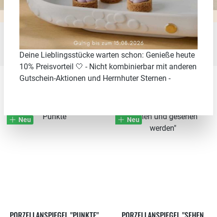
Seite
Seite
Seite
Seite
Seite
1
2
3
4
5
Deine Lieblingsstücke warten schon: Genieße heute
10% Preisvorteil 🤍 - Nicht kombinierbar mit anderen
Gutschein-Aktionen und Herrnhuter Sternen -
50.03
%
50.03
%
Neu
Neu
PORZELLANSPIEGEL "PUNKTE"
PORZELLANSPIEGEL "SEHEN