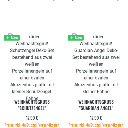
Neu
Neu
WEIHNACHTSGRUSS "
WEIHNACHTSGRUSS
SCHUTZENGEL"
"GUARDIAN ANGEL"
17,99 €
17,99 €
Regulärer Preis:
Regulärer Preis:
Preise inkl. MwSt. zzgl. Versandkosten
Preise inkl. MwSt. zzgl. Versandkosten