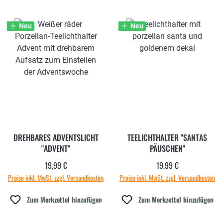
Neu
Neu
DREHBARES ADVENTSLICHT
TEELICHTHALTER "SANTAS
"ADVENT"
PÄUSCHEN"
19,99 €
19,99 €
Regulärer Preis:
Regulärer Preis:
Preise inkl. MwSt. zzgl. Versandkosten
Preise inkl. MwSt. zzgl. Versandkosten
Zum Merkzettel hinzufügen
Zum Merkzettel hinzufügen