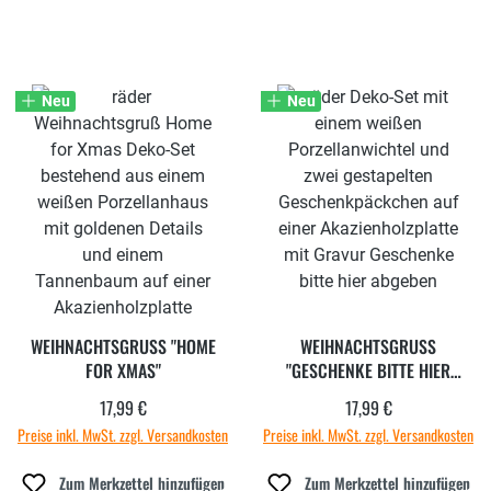
Neu
Neu
WEIHNACHTSGRUSS "HOME
WEIHNACHTSGRUSS "
FOR XMAS"
GESCHENKE BITTE HIER
ABGEBEN"
17,99 €
17,99 €
Regulärer Preis:
Regulärer Preis:
Preise inkl. MwSt. zzgl. Versandkosten
Preise inkl. MwSt. zzgl. Versandkosten
Zum Merkzettel hinzufügen
Zum Merkzettel hinzufügen