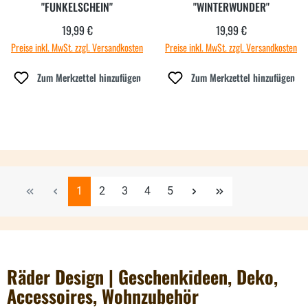
"FUNKELSCHEIN"
"WINTERWUNDER"
19,99 €
19,99 €
Regulärer Preis:
Regulärer Preis:
Preise inkl. MwSt. zzgl. Versandkosten
Preise inkl. MwSt. zzgl. Versandkosten
Zum Merkzettel hinzufügen
Zum Merkzettel hinzufügen
Seite
Seite
Seite
Seite
Seite
1
2
3
4
5
Räder Design | Geschenkideen, Deko,
Accessoires, Wohnzubehör