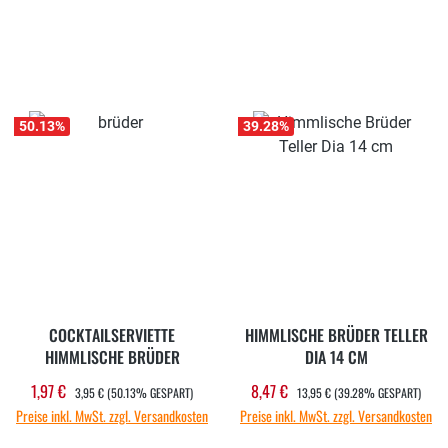
50.13
%
39.28
%
COCKTAILSERVIETTE
HIMMLISCHE BRÜDER TELLER
HIMMLISCHE BRÜDER
DIA 14 CM
REGULÄRER PREIS:
REGULÄRER PREIS:
1,97 €
8,47 €
Verkaufspreis:
Verkaufspreis:
3,95 €
(50.13% GESPART)
13,95 €
(39.28% GESPART)
Preise inkl. MwSt. zzgl. Versandkosten
Preise inkl. MwSt. zzgl. Versandkosten