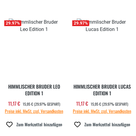
29.97
%
29.97
%
HIMMLISCHER BRUDER LEO
HIMMLISCHER BRUDER LUCAS
EDITION 1
EDITION 1
REGULÄRER PREIS:
REGULÄRER PREIS:
11,17 €
11,17 €
Verkaufspreis:
Verkaufspreis:
15,95 €
(29.97% GESPART)
15,95 €
(29.97% GESPART)
Preise inkl. MwSt. zzgl. Versandkosten
Preise inkl. MwSt. zzgl. Versandkosten
Zum Merkzettel hinzufügen
Zum Merkzettel hinzufügen