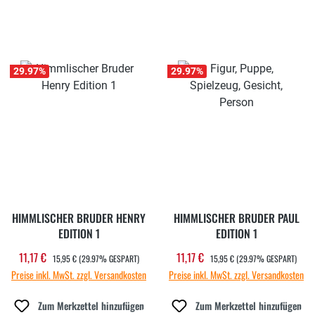
29.97
%
29.97
%
HIMMLISCHER BRUDER HENRY
HIMMLISCHER BRUDER PAUL
EDITION 1
EDITION 1
REGULÄRER PREIS:
REGULÄRER PREIS:
11,17 €
11,17 €
Verkaufspreis:
Verkaufspreis:
15,95 €
(29.97% GESPART)
15,95 €
(29.97% GESPART)
Preise inkl. MwSt. zzgl. Versandkosten
Preise inkl. MwSt. zzgl. Versandkosten
Zum Merkzettel hinzufügen
Zum Merkzettel hinzufügen