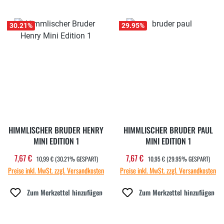
30.21
%
29.95
%
HIMMLISCHER BRUDER HENRY
HIMMLISCHER BRUDER PAUL
MINI EDITION 1
MINI EDITION 1
REGULÄRER PREIS:
REGULÄRER PREIS:
7,67 €
7,67 €
Verkaufspreis:
Verkaufspreis:
10,99 €
(30.21% GESPART)
10,95 €
(29.95% GESPART)
Preise inkl. MwSt. zzgl. Versandkosten
Preise inkl. MwSt. zzgl. Versandkosten
Zum Merkzettel hinzufügen
Zum Merkzettel hinzufügen