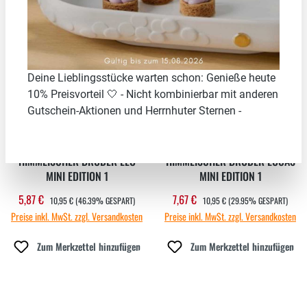
46.39
%
29.95
%
Deine Lieblingsstücke warten schon: Genieße heute
10% Preisvorteil 🤍 - Nicht kombinierbar mit anderen
Gutschein-Aktionen und Herrnhuter Sternen -
HIMMLISCHER BRUDER LEO
HIMMLISCHER BRUDER LUCAS
MINI EDITION 1
MINI EDITION 1
REGULÄRER PREIS:
REGULÄRER PREIS:
5,87 €
7,67 €
Verkaufspreis:
Verkaufspreis:
10,95 €
(46.39% GESPART)
10,95 €
(29.95% GESPART)
Preise inkl. MwSt. zzgl. Versandkosten
Preise inkl. MwSt. zzgl. Versandkosten
Zum Merkzettel hinzufügen
Zum Merkzettel hinzufügen