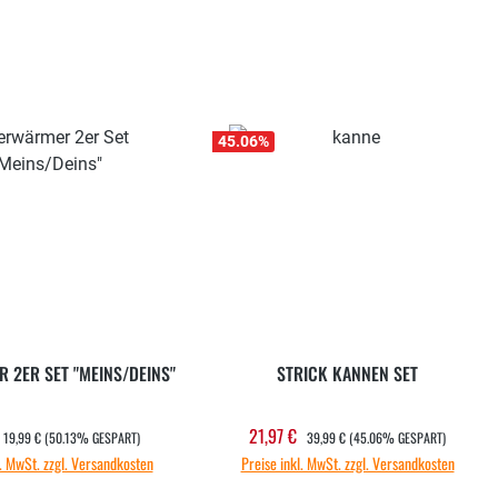
45.06
%
 2ER SET "MEINS/DEINS"
STRICK KANNEN SET
REGULÄRER PREIS:
REGULÄRER PREIS:
21,97 €
ufspreis:
Verkaufspreis:
19,99 €
(50.13% GESPART)
39,99 €
(45.06% GESPART)
l. MwSt. zzgl. Versandkosten
Preise inkl. MwSt. zzgl. Versandkosten