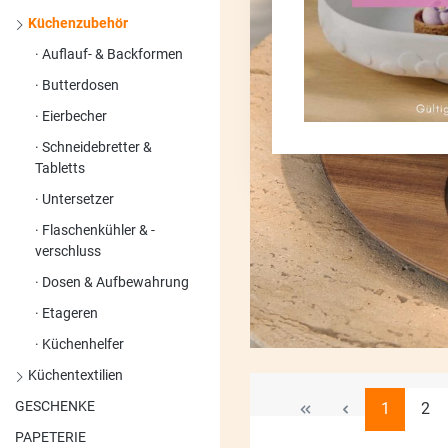
Küchenzubehör
Auflauf- & Backformen
Butterdosen
Eierbecher
Schneidebretter &
Tabletts
Untersetzer
Flaschenkühler & -
verschluss
Dosen & Aufbewahrung
Etageren
Küchenhelfer
Küchentextilien
GESCHENKE
Seite
Seit
1
2
PAPETERIE