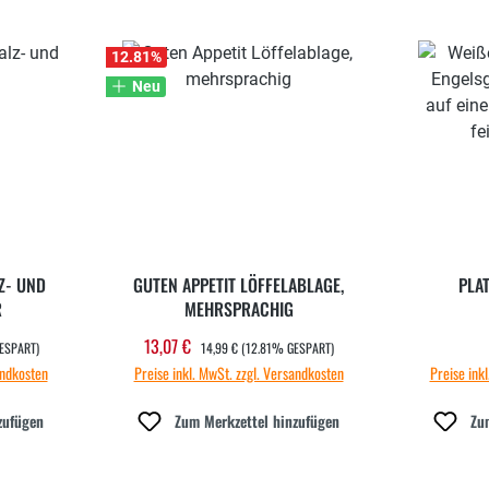
12.81
%
Neu
Z- UND
GUTEN APPETIT LÖFFELABLAGE,
PLA
R
MEHRSPRACHIG
REGULÄRER PREIS:
13,07 €
Verkaufspreis:
ESPART)
14,99 €
(12.81% GESPART)
andkosten
Preise inkl. MwSt. zzgl. Versandkosten
Preise ink
zufügen
Zum Merkzettel hinzufügen
Zu