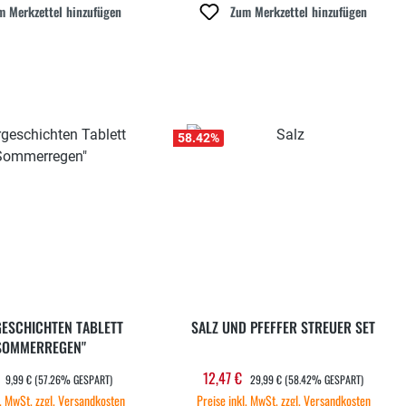
m Merkzettel hinzufügen
Zum Merkzettel hinzufügen
58.42
%
GESCHICHTEN TABLETT
SALZ UND PFEFFER STREUER SET
SOMMERREGEN"
REGULÄRER PREIS:
REGULÄRER PREIS:
€
12,47 €
ufspreis:
Verkaufspreis:
9,99 €
(57.26% GESPART)
29,99 €
(58.42% GESPART)
l. MwSt. zzgl. Versandkosten
Preise inkl. MwSt. zzgl. Versandkosten