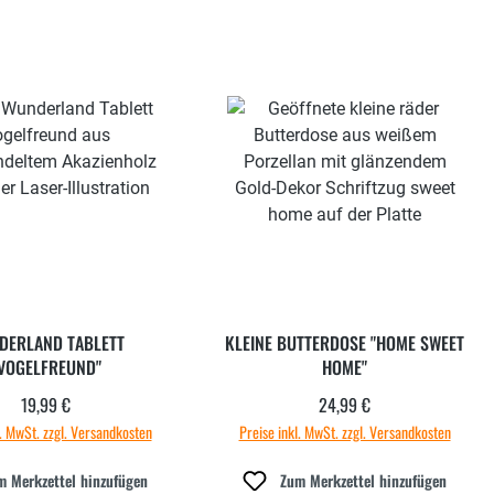
DERLAND TABLETT
KLEINE BUTTERDOSE "HOME SWEET
VOGELFREUND"
HOME"
19,99 €
24,99 €
Regulärer Preis:
Regulärer Preis:
l. MwSt. zzgl. Versandkosten
Preise inkl. MwSt. zzgl. Versandkosten
m Merkzettel hinzufügen
Zum Merkzettel hinzufügen