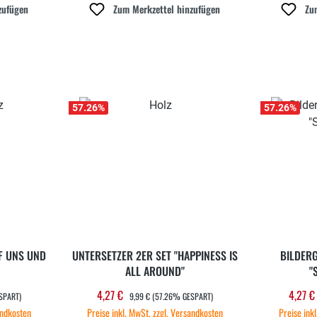
zufügen
Zum Merkzettel hinzufügen
Zu
57.26
%
57.26
%
F UNS UND
UNTERSETZER 2ER SET "HAPPINESS IS
BILDER
ALL AROUND"
"
REGULÄRER PREIS:
4,27 €
4,27 
Verkaufspreis:
Verka
SPART)
9,99 €
(57.26% GESPART)
andkosten
Preise inkl. MwSt. zzgl. Versandkosten
Preise ink