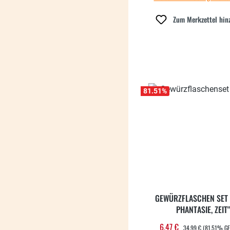
Zum Merkzettel hin
81.51
%
GEWÜRZFLASCHEN SET "
PHANTASIE, ZEIT"
REGULÄRER PREIS:
6,47 €
Verkaufspreis:
34,99 €
(81.51% G