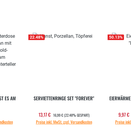
22.48
%
50.13
%
ST ES AM
SERVIETTENRINGE SET "FOREVER"
EIERWÄRMER
REGULÄRER PREIS:
13,17 €
9,97 €
 Preis:
Verkaufspreis:
Verka
16,99 €
(22.48% GESPART)
andkosten
Preise inkl. MwSt. zzgl. Versandkosten
Preise ink