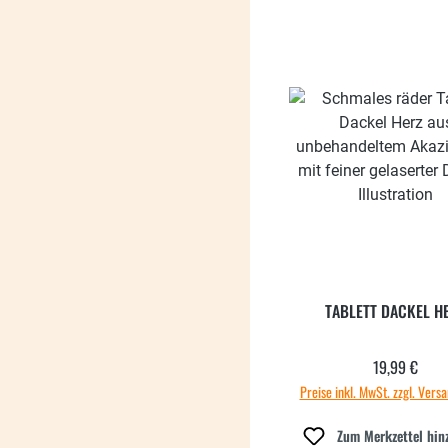
TABLETT DACKEL H
19,99 €
Regulärer
Preise inkl. MwSt. zzgl. Vers
Zum Merkzettel hin