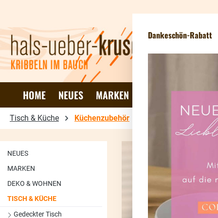
 Hauptinhalt springen
Zur Suche springen
Zur Hauptnavigation springen
Newsletteranmeldun
Dankeschön-Rabatt
HOME
NEUES
MARKEN
DEKO & WOHNEN
Tisch & Küche
Küchenzubehör
NEUES
MARKEN
DEKO & WOHNEN
TISCH & KÜCHE
Gedeckter Tisch