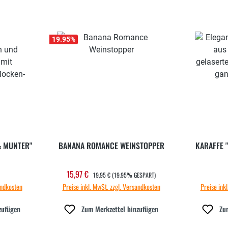
19.95
%
& MUNTER"
BANANA ROMANCE WEINSTOPPER
KARAFFE "
REGULÄRER PREIS:
15,97 €
 Preis:
Verkaufspreis:
19,95 €
(19.95% GESPART)
andkosten
Preise inkl. MwSt. zzgl. Versandkosten
Preise ink
zufügen
Zum Merkzettel hinzufügen
Zu