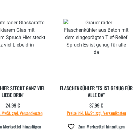
HIER STECKT GANZ VIEL
FLASCHENKÜHLER "ES IST GENUG FÜR
LIEBE DRIN"
ALLE DA"
24,99 €
37,99 €
Regulärer Preis:
Regulärer Preis:
l. MwSt. zzgl. Versandkosten
Preise inkl. MwSt. zzgl. Versandkosten
m Merkzettel hinzufügen
Zum Merkzettel hinzufügen