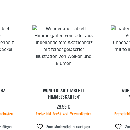
ERZ
WUNDERLAND TABLETT
WUN
"HIMMELSGARTEN"
"
29,99 €
 Preis:
Regulärer Preis:
andkosten
Preise inkl. MwSt. zzgl. Versandkosten
Preise ink
zufügen
Zum Merkzettel hinzufügen
Zu