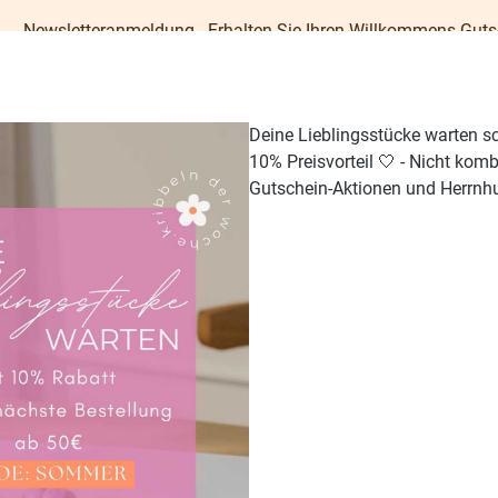
g - Erhalten Sie Ihren Willkommens-Gutschein im Wert von 5,00
Deine Lieblingsstücke warten s
10% Preisvorteil 🤍 - Nicht kom
Gutschein-Aktionen und Herrnhu
TISCH & KÜCHE
GESCHENKE
PAPETERIE
OUTDO