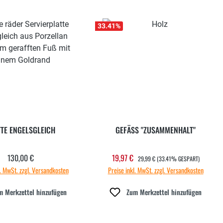
33.41
%
TTE ENGELSGLEICH
GEFÄSS "ZUSAMMENHALT"
REGULÄRER PREIS:
130,00 €
19,97 €
Regulärer Preis:
Verkaufspreis:
29,99 €
(33.41% GESPART)
l. MwSt. zzgl. Versandkosten
Preise inkl. MwSt. zzgl. Versandkosten
m Merkzettel hinzufügen
Zum Merkzettel hinzufügen