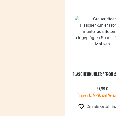
FLASCHENKÜHLER "FROH 
37,99 €
Regulärer
Preise inkl. MwSt. zzgl. Vers
Zum Merkzettel hin