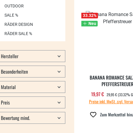
OUTDOOR
SALE %
33.32
%
Neu
RÄDER DESIGN
RÄDER SALE %
Hersteller
Besonderheiten
BANANA ROMANCE SAL
PFEFFERSTREUE
Material
REGULÄRER PREIS:
19,97 €
Verkaufspreis:
29,95 €
(33.32% G
Preise inkl. MwSt. zzgl. Vers
Preis
Zum Merkzettel hin
Bewertung mind.