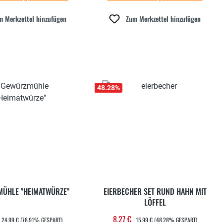
m Merkzettel hinzufügen
Zum Merkzettel hinzufügen
48.28
%
ÜHLE "HEIMATWÜRZE"
EIERBECHER SET RUND HAHN MIT
LÖFFEL
REGULÄRER PREIS:
REGULÄRER PREIS:
8,27 €
ufspreis:
Verkaufspreis:
24,99 €
(78.91% GESPART)
15,99 €
(48.28% GESPART)