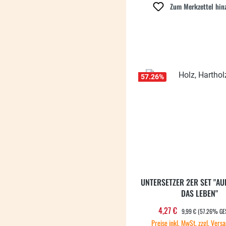
Zum Merkzettel hin
57.26
%
UNTERSETZER 2ER SET "AU
DAS LEBEN"
REGULÄRER PREIS:
4,27 €
Verkaufspreis:
9,99 €
(57.26% GE
Preise inkl. MwSt. zzgl. Vers