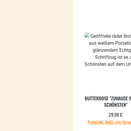
BUTTERDOSE "ZUHAUSE I
SCHÖNSTEN"
29,99 €
Regulärer
Preise inkl. MwSt. zzgl. Vers