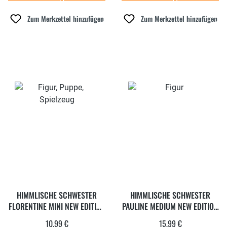
Zum Merkzettel hinzufügen
Zum Merkzettel hinzufügen
HIMMLISCHE SCHWESTER
HIMMLISCHE SCHWESTER
FLORENTINE MINI NEW EDITION
PAULINE MEDIUM NEW EDITION
9
9
10,99 €
15,99 €
Regulärer Preis:
Regulärer Preis: