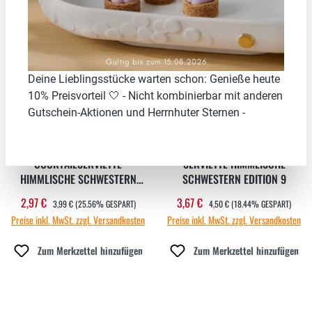
25.56
%
18.44
%
Deine Lieblingsstücke warten schon: Genieße heute
10% Preisvorteil 🤍 - Nicht kombinierbar mit anderen
Gutschein-Aktionen und Herrnhuter Sternen -
COCKTAILSERVIETTE
SERVIETTE HIMMLISCHE
HIMMLISCHE SCHWESTERN
SCHWESTERN EDITION 9
EDITION 9
REGULÄRER PREIS:
REGULÄRER PREIS:
2,97 €
3,67 €
Verkaufspreis:
Verkaufspreis:
3,99 €
(25.56% GESPART)
4,50 €
(18.44% GESPART)
Preise inkl. MwSt. zzgl. Versandkosten
Preise inkl. MwSt. zzgl. Versandkosten
Zum Merkzettel hinzufügen
Zum Merkzettel hinzufügen