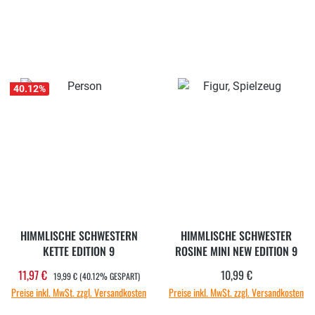
40.12
%
HIMMLISCHE SCHWESTERN
HIMMLISCHE SCHWESTER
KETTE EDITION 9
ROSINE MINI NEW EDITION 9
REGULÄRER PREIS:
11,97 €
10,99 €
Verkaufspreis:
Regulärer Preis:
19,99 €
(40.12% GESPART)
Preise inkl. MwSt. zzgl. Versandkosten
Preise inkl. MwSt. zzgl. Versandkosten