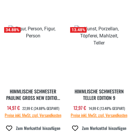
34.88
%
13.48
%
HIMMLISCHE SCHWESTER
HIMMLISCHE SCHWESTERN
PAULINE GROSS NEW EDITION 9
TELLER EDITION 9
REGULÄRER PREIS:
REGULÄRER PREIS:
14,97 €
12,97 €
Verkaufspreis:
Verkaufspreis:
22,99 €
(34.88% GESPART)
14,99 €
(13.48% GESPART)
Preise inkl. MwSt. zzgl. Versandkosten
Preise inkl. MwSt. zzgl. Versandkosten
Zum Merkzettel hinzufügen
Zum Merkzettel hinzufügen