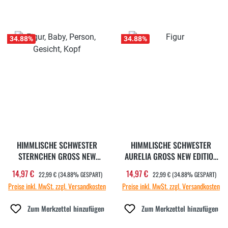
34.88
%
34.88
%
HIMMLISCHE SCHWESTER
HIMMLISCHE SCHWESTER
STERNCHEN GROSS NEW
AURELIA GROSS NEW EDITION 9
EDITION 9
REGULÄRER PREIS:
REGULÄRER PREIS:
14,97 €
14,97 €
Verkaufspreis:
Verkaufspreis:
22,99 €
(34.88% GESPART)
22,99 €
(34.88% GESPART)
Preise inkl. MwSt. zzgl. Versandkosten
Preise inkl. MwSt. zzgl. Versandkosten
Zum Merkzettel hinzufügen
Zum Merkzettel hinzufügen