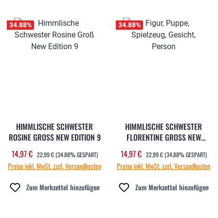
34.88
%
34.88
%
HIMMLISCHE SCHWESTER
HIMMLISCHE SCHWESTER
ROSINE GROSS NEW EDITION 9
FLORENTINE GROSS NEW
EDITION 9
REGULÄRER PREIS:
REGULÄRER PREIS:
14,97 €
14,97 €
Verkaufspreis:
Verkaufspreis:
22,99 €
(34.88% GESPART)
22,99 €
(34.88% GESPART)
Preise inkl. MwSt. zzgl. Versandkosten
Preise inkl. MwSt. zzgl. Versandkosten
Zum Merkzettel hinzufügen
Zum Merkzettel hinzufügen