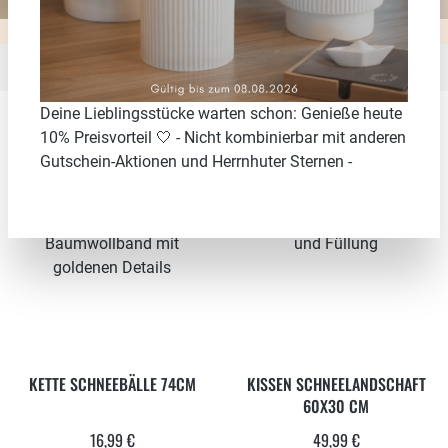
Deine Lieblingsstücke warten schon: Genieße heute
10% Preisvorteil 🤍 - Nicht kombinierbar mit anderen
Gutschein-Aktionen und Herrnhuter Sternen -
Neu
KETTE SCHNEEBÄLLE 74CM
KISSEN SCHNEELANDSCHAFT
60X30 CM
16,99 €
49,99 €
Regulärer Preis:
Regulärer Preis: