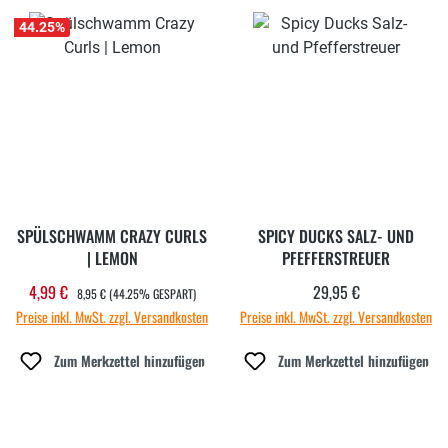
44.25
%
SPÜLSCHWAMM CRAZY CURLS
SPICY DUCKS SALZ- UND
| LEMON
PFEFFERSTREUER
REGULÄRER PREIS:
4,99 €
29,95 €
Verkaufspreis:
Regulärer Preis:
8,95 €
(44.25% GESPART)
Preise inkl. MwSt. zzgl. Versandkosten
Preise inkl. MwSt. zzgl. Versandkosten
Zum Merkzettel hinzufügen
Zum Merkzettel hinzufügen