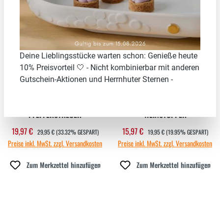
33.32
%
19.95
%
Neu
Deine Lieblingsstücke warten schon: Genieße heute
10% Preisvorteil 🤍 - Nicht kombinierbar mit anderen
Gutschein-Aktionen und Herrnhuter Sternen -
BANANA ROMANCE SALZ- UND
BANANA ROMANCE
PFEFFERSTREUER
WEINSTOPPER
REGULÄRER PREIS:
REGULÄRER PREIS:
19,97 €
15,97 €
Verkaufspreis:
Verkaufspreis:
29,95 €
(33.32% GESPART)
19,95 €
(19.95% GESPART)
Preise inkl. MwSt. zzgl. Versandkosten
Preise inkl. MwSt. zzgl. Versandkosten
Zum Merkzettel hinzufügen
Zum Merkzettel hinzufügen