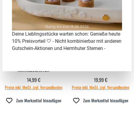
Neu
Neu
Deine Lieblingsstücke warten schon: Genieße heute
10% Preisvorteil 🤍 - Nicht kombinierbar mit anderen
Gutschein-Aktionen und Herrnhuter Sternen -
POESIELICHT
POESIELICHT "BLUMENWIESE"
"HIMMELSGARTEN"
14,99 €
19,99 €
Regulärer Preis:
Regulärer Preis:
Preise inkl. MwSt. zzgl. Versandkosten
Preise inkl. MwSt. zzgl. Versandkosten
Zum Merkzettel hinzufügen
Zum Merkzettel hinzufügen