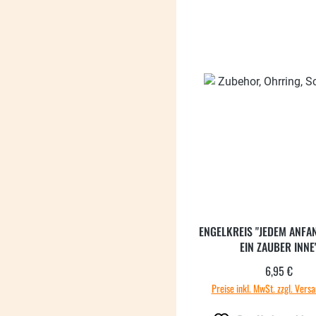
ENGELKREIS "JEDEM ANF
EIN ZAUBER INNE
6,95 €
Regulärer
Preise inkl. MwSt. zzgl. Vers