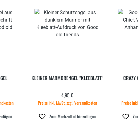
GEL
KLEINER MARMORENGEL "KLEEBLATT"
CRAZY 
4,95 €
 Preis:
Regulärer Preis:
andkosten
Preise inkl. MwSt. zzgl. Versandkosten
Preise ink
zufügen
Zum Merkzettel hinzufügen
Zu