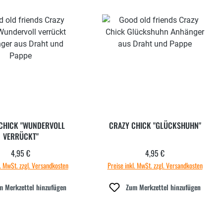
CHICK "WUNDERVOLL
CRAZY CHICK "GLÜCKSHUHN"
VERRÜCKT"
4,95 €
4,95 €
Regulärer Preis:
Regulärer Preis:
l. MwSt. zzgl. Versandkosten
Preise inkl. MwSt. zzgl. Versandkosten
m Merkzettel hinzufügen
Zum Merkzettel hinzufügen