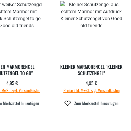
NER MARMORENGEL
KLEINER MARMORENGEL "KLEINER
HUTZENGEL TO GO"
SCHUTZENGEL"
4,95 €
4,95 €
Regulärer Preis:
Regulärer Preis:
l. MwSt. zzgl. Versandkosten
Preise inkl. MwSt. zzgl. Versandkosten
m Merkzettel hinzufügen
Zum Merkzettel hinzufügen