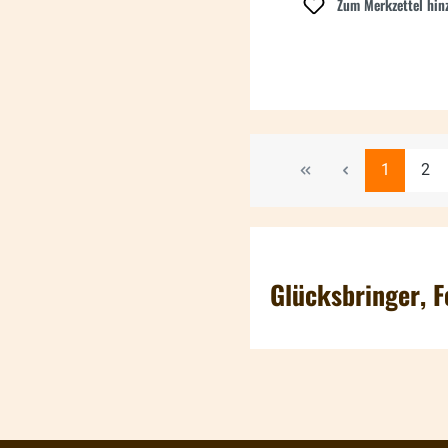
Zum Merkzettel hin
Seite
Seit
1
2
Glücksbringer, F