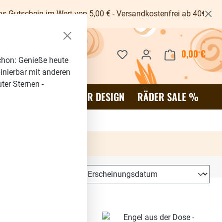
t von 5,00 € - Versandkostenfrei ab 40€ -
Du hast 0 Produkte auf dem 
0,00 €
Waren
chon: Genieße heute
binierbar mit anderen
ter Sternen -
OR
SALE %
RÄDER DESIGN
RÄDER SALE %