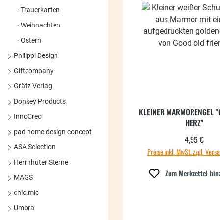
Trauerkarten
Weihnachten
Ostern
Philippi Design
Giftcompany
Grätz Verlag
Donkey Products
KLEINER MARMORENGEL "
InnoCreo
HERZ"
pad home design concept
4,95 €
Regulärer
ASA Selection
Preise inkl. MwSt. zzgl. Vers
Herrnhuter Sterne
Zum Merkzettel hin
MAGS
chic.mic
Umbra