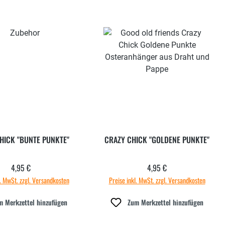
HICK "BUNTE PUNKTE"
CRAZY CHICK "GOLDENE PUNKTE"
4,95 €
4,95 €
Regulärer Preis:
Regulärer Preis:
l. MwSt. zzgl. Versandkosten
Preise inkl. MwSt. zzgl. Versandkosten
m Merkzettel hinzufügen
Zum Merkzettel hinzufügen