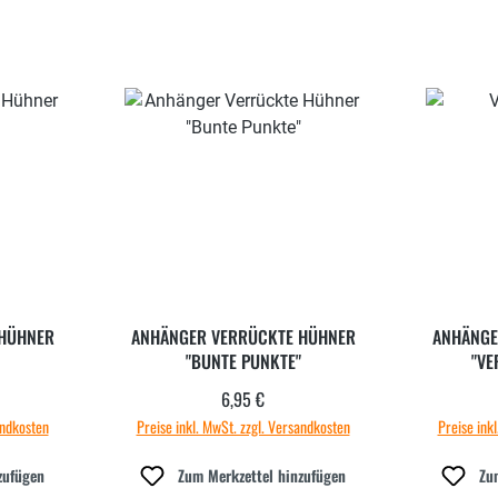
 HÜHNER
ANHÄNGER VERRÜCKTE HÜHNER
ANHÄNGE
"BUNTE PUNKTE"
"VE
6,95 €
 Preis:
Regulärer Preis:
andkosten
Preise inkl. MwSt. zzgl. Versandkosten
Preise ink
zufügen
Zum Merkzettel hinzufügen
Zu