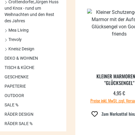
Crottendorfer,Jürgen Huss
und Knox - rund um
Weihnachten und den Rest
des Jahres
Mea Living
Trevoly
Kneisz Design
DEKO & WOHNEN
TISCH & KÜCHE
KLEINER MARMOREN
GESCHENKE
"GLÜCKSENGEL"
PAPETERIE
4,95 €
Regulärer
OUTDOOR
Preise inkl. MwSt. zzgl. Vers
SALE %
Zum Merkzettel hin
RÄDER DESIGN
RÄDER SALE %