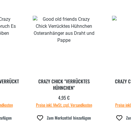
 VERRÜCKT
CRAZY CHICK "VERRÜCKTES
CRAZY C
HÜHNCHEN"
4,95 €
 Preis:
Regulärer Preis:
andkosten
Preise inkl. MwSt. zzgl. Versandkosten
Preise ink
zufügen
Zum Merkzettel hinzufügen
Zu