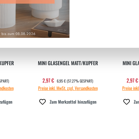
Neu
Neu
KUPFER
MINI GLASENGEL MATT/KUPFER
MINI GL
REGULÄRER PREIS:
2,97 €
2,97 
Verkaufspreis:
Verka
SPART)
6,95 €
(57.27% GESPART)
andkosten
Preise inkl. MwSt. zzgl. Versandkosten
Preise ink
zufügen
Zum Merkzettel hinzufügen
Zu