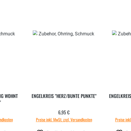
ANG WOHNT
ENGELKREIS "HERZ/BUNTE PUNKTE"
ENGELKREIS
"
6,95 €
 Preis:
Regulärer Preis:
andkosten
Preise inkl. MwSt. zzgl. Versandkosten
Preise ink