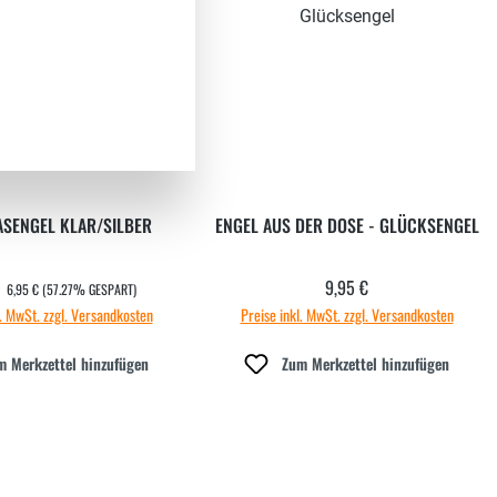
ASENGEL KLAR/SILBER
ENGEL AUS DER DOSE - GLÜCKSENGEL
REGULÄRER PREIS:
€
9,95 €
ufspreis:
Regulärer Preis:
6,95 €
(57.27% GESPART)
l. MwSt. zzgl. Versandkosten
Preise inkl. MwSt. zzgl. Versandkosten
m Merkzettel hinzufügen
Zum Merkzettel hinzufügen