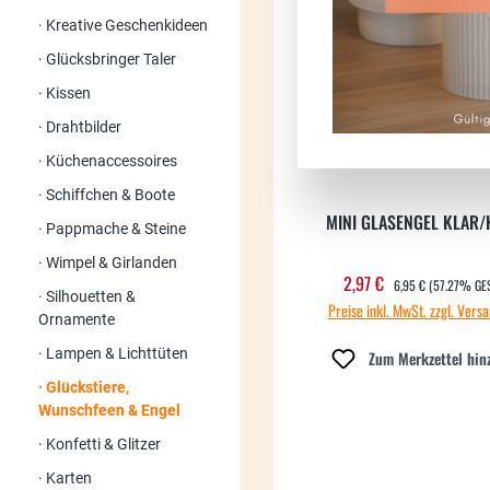
Neu
Kreative Geschenkideen
Glücksbringer Taler
Kissen
Drahtbilder
Küchenaccessoires
Schiffchen & Boote
MINI GLASENGEL KLAR/
Pappmache & Steine
Wimpel & Girlanden
REGULÄRER PREIS:
2,97 €
Verkaufspreis:
6,95 €
(57.27% GE
Silhouetten &
Preise inkl. MwSt. zzgl. Vers
Ornamente
Lampen & Lichttüten
Zum Merkzettel hin
Glückstiere,
Wunschfeen & Engel
Konfetti & Glitzer
Karten