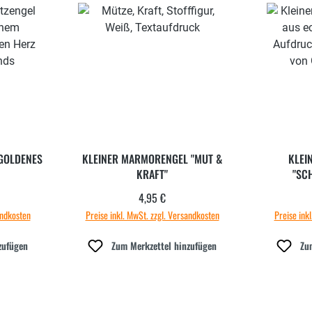
GOLDENES
KLEINER MARMORENGEL "MUT &
KLEI
KRAFT"
"SC
4,95 €
 Preis:
Regulärer Preis:
andkosten
Preise inkl. MwSt. zzgl. Versandkosten
Preise ink
zufügen
Zum Merkzettel hinzufügen
Zu