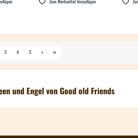
zufügen
Zum Merkzettel hinzufügen
Zu
e
Seite
Seite
Seite
3
4
5
een und Engel von Good old Friends