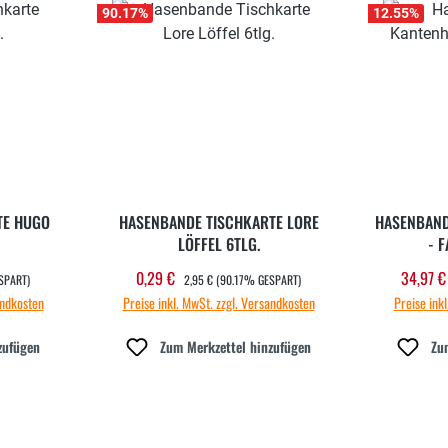
90.17
%
12.55
%
TE HUGO
HASENBANDE TISCHKARTE LORE
HASENBAND
LÖFFEL 6TLG.
- F
REGULÄRER PREIS:
0,29 €
34,97 
Verkaufspreis:
Verka
SPART)
2,95 €
(90.17% GESPART)
andkosten
Preise inkl. MwSt. zzgl. Versandkosten
Preise ink
zufügen
Zum Merkzettel hinzufügen
Zu