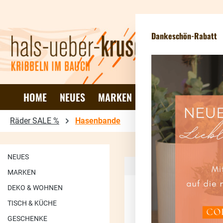
 Hauptinhalt springen
Zur Suche springen
Zur Hauptnavigation springen
Dankeschön-Rabatt
HOME
NEUES
MARKEN
DEKO & WOHNEN
Räder SALE %
Hasenbande
NEUES
MARKEN
DEKO & WOHNEN
TISCH & KÜCHE
90.17
%
GESCHENKE