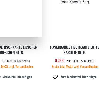
E TISCHKARTE LIESCHEN
HASENBANDE TISCHKARTE LOTTE
RADIESCHEN 6TLG.
KAROTTE 6TLG.
REGULÄRER PREIS:
REGULÄRER PREIS:
€
0,29 €
ufspreis:
Verkaufspreis:
2,95 €
(90.17% GESPART)
2,95 €
(90.17% GESPART)
l. MwSt. zzgl. Versandkosten
Preise inkl. MwSt. zzgl. Versandkosten
m Merkzettel hinzufügen
Zum Merkzettel hinzufügen