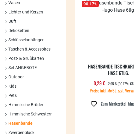
Vasen
90.17
%
Lichter und Kerzen
Duft
Dekoketten
Schlüsselanhänger
Taschen & Accessoires
Post- & Grußkarten
HASENBANDE TISCHKAR
Set ANGEBOTE
HASE 6TLG.
Outdoor
REGULÄRER PREIS:
0,29 €
Verkaufspreis:
2,95 €
(90.17% GE
Kids
Preise inkl. MwSt. zzgl. Vers
Pets
Zum Merkzettel hin
Himmlische Brüder
Himmlische Schwestern
Hasenbande
Zwergenglück