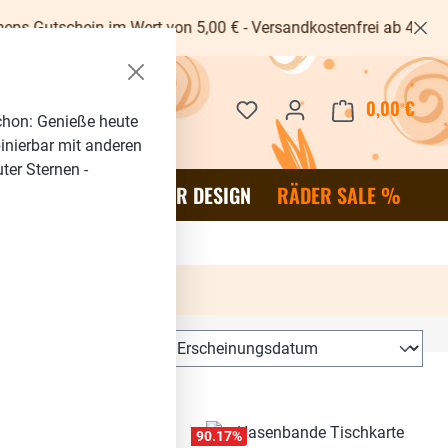
in im Wert von 5,00 € - Versandkostenfrei ab 40€ -
Du hast 0 Produkte auf dem 
0,00 €
Waren
chon: Genieße heute
binierbar mit anderen
ter Sternen -
OR
SALE %
RÄDER DESIGN
RÄDER SALE %
90.17
%