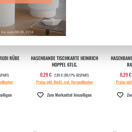
RUDI RÜBE
HASENBANDE TISCHKARTE HEINRICH
HASENBAND
HOPPEL 6TLG.
REGULÄRER PREIS:
0,29 €
0,29 
Verkaufspreis:
Verka
SPART)
2,95 €
(90.17% GESPART)
andkosten
Preise inkl. MwSt. zzgl. Versandkosten
Preise ink
zufügen
Zum Merkzettel hinzufügen
Zu