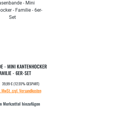
E - MINI KANTENHOCKER
AMILIE - 6ER-SET
REGULÄRER PREIS:
€
ufspreis:
39,99 €
(12.55% GESPART)
l. MwSt. zzgl. Versandkosten
m Merkzettel hinzufügen