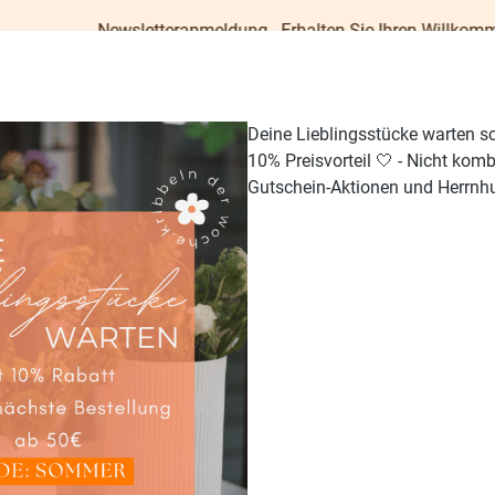
Newsletteranmeldung - Erhalten Sie Ihren Willkommens-Gutsche
Deine Lieblingsstücke warten s
10% Preisvorteil 🤍 - Nicht kom
Gutschein-Aktionen und Herrnhu
TISCH & KÜCHE
GESCHENKE
PAPETERIE
OUTDO
90.17
%
90.17
%