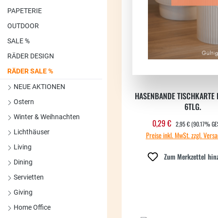
PAPETERIE
OUTDOOR
SALE %
RÄDER DESIGN
RÄDER SALE %
NEUE AKTIONEN
HASENBANDE TISCHKARTE 
Ostern
6TLG.
Winter & Weihnachten
REGULÄRER PREIS:
0,29 €
Verkaufspreis:
2,95 €
(90.17% GE
Lichthäuser
Preise inkl. MwSt. zzgl. Vers
Living
Zum Merkzettel hin
Dining
Servietten
Giving
Home Office