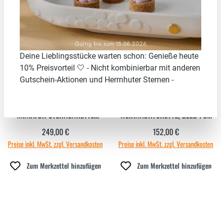
Deine Lieblingsstücke warten schon: Genieße heute
10% Preisvorteil 🤍 - Nicht kombinierbar mit anderen
Gutschein-Aktionen und Herrnhuter Sternen -
HERRNHUTER STERNE -
HERRNHUTER STERNE -
MINIATUR STERNENKETTE
WEIHNACHTSKETTE, GELB FÜR
WEISS
INNEN- U. AUSSENGEBRAUCH
249,00 €
152,00 €
Regulärer Preis:
Regulärer Preis:
Preise inkl. MwSt. zzgl. Versandkosten
Preise inkl. MwSt. zzgl. Versandkosten
Zum Merkzettel hinzufügen
Zum Merkzettel hinzufügen