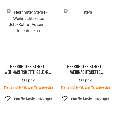
HERRNHUTER STERNE -
HERRNHUTER STERNE -
WEIHNACHTSKETTE, GELB/ROT
WEIHNACHTSKETTE,
FÜR AUSSEN- U. I
WEISS/ROT FÜR AUSSEN- U. IN
152,00 €
152,00 €
Regulärer Preis:
Regulärer Preis:
NNENBEREICH
NENBEREICH
Preise inkl. MwSt. zzgl. Versandkosten
Preise inkl. MwSt. zzgl. Versandkosten
Zum Merkzettel hinzufügen
Zum Merkzettel hinzufügen