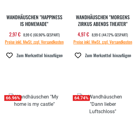
WANDHÄUSCHEN "HAPPINESS
WANDHÄUSCHEN "MORGENS
IS HOMEMADE"
ZIRKUS ABENDS THEATER"
REGULÄRER PREIS:
REGULÄRER PREIS:
2,97 €
4,97 €
Verkaufspreis:
Verkaufspreis:
8,99 €
(66.96% GESPART)
8,99 €
(44.72% GESPART)
Preise inkl. MwSt. zzgl. Versandkosten
Preise inkl. MwSt. zzgl. Versandkosten
Zum Merkzettel hinzufügen
Zum Merkzettel hinzufügen
66.96
%
64.74
%