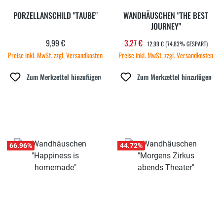
PORZELLANSCHILD "TAUBE"
WANDHÄUSCHEN "THE BEST
JOURNEY"
REGULÄRER PREIS:
9,99 €
3,27 €
Regulärer Preis:
Verkaufspreis:
12,99 €
(74.83% GESPART)
Preise inkl. MwSt. zzgl. Versandkosten
Preise inkl. MwSt. zzgl. Versandkosten
Zum Merkzettel hinzufügen
Zum Merkzettel hinzufügen
66.96
%
44.72
%