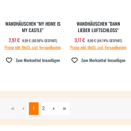
WANDHÄUSCHEN "MY HOME IS
WANDHÄUSCHEN "DANN
MY CASTLE"
LIEBER LUFTSCHLOSS"
REGULÄRER PREIS:
REGULÄRER PREIS:
2,97 €
3,17 €
Verkaufspreis:
Verkaufspreis:
8,99 €
(66.96% GESPART)
8,99 €
(64.74% GESPART)
Preise inkl. MwSt. zzgl. Versandkosten
Preise inkl. MwSt. zzgl. Versandkosten
Zum Merkzettel hinzufügen
Zum Merkzettel hinzufügen
Seite
Seite
1
2