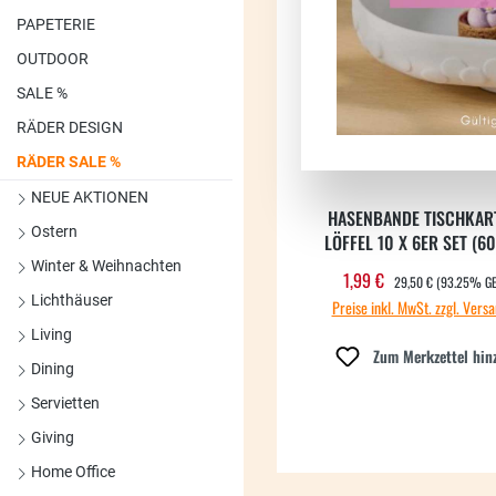
PAPETERIE
OUTDOOR
SALE %
RÄDER DESIGN
RÄDER SALE %
NEUE AKTIONEN
HASENBANDE TISCHKAR
Ostern
LÖFFEL 10 X 6ER SET 
Winter & Weihnachten
REGULÄRER PREIS:
1,99 €
Verkaufspreis:
29,50 €
(93.25% G
Lichthäuser
Preise inkl. MwSt. zzgl. Vers
Living
Zum Merkzettel hin
Dining
Servietten
Giving
Home Office