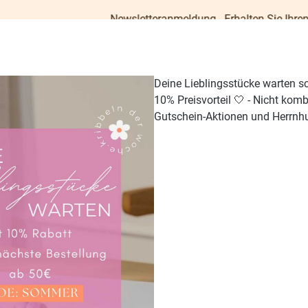
Newsletteranmeldung - Erhalten Sie Ihren Willkomme
Deine Lieblingsstücke warten s
10% Preisvorteil 🤍 - Nicht kom
Gutschein-Aktionen und Herrnhu
TISCH & KÜCHE
GESCHENKE
PAPETERIE
OUTDO
96.61
%
94.93
%