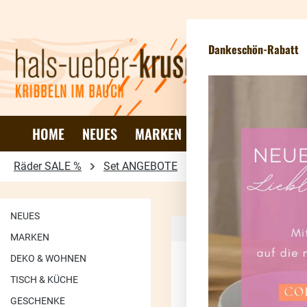
 Hauptinhalt springen
Zur Suche springen
Zur Hauptnavigation springen
Dankeschön-Rabatt
HOME
NEUES
MARKEN
DEKO & WOHNEN
Räder SALE %
Set ANGEBOTE
Ostern
NEUES
MARKEN
DEKO & WOHNEN
TISCH & KÜCHE
93.25
%
GESCHENKE