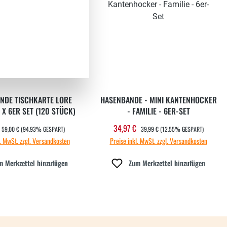
NDE TISCHKARTE LORE
HASENBANDE - MINI KANTENHOCKER
FEL 20 X 6ER SET (120 STÜCK)
- FAMILIE - 6ER-SET
REGULÄRER PREIS:
REGULÄRER PREIS:
34,97 €
ufspreis:
Verkaufspreis:
59,00 €
(94.93% GESPART)
39,99 €
(12.55% GESPART)
l. MwSt. zzgl. Versandkosten
Preise inkl. MwSt. zzgl. Versandkosten
m Merkzettel hinzufügen
Zum Merkzettel hinzufügen