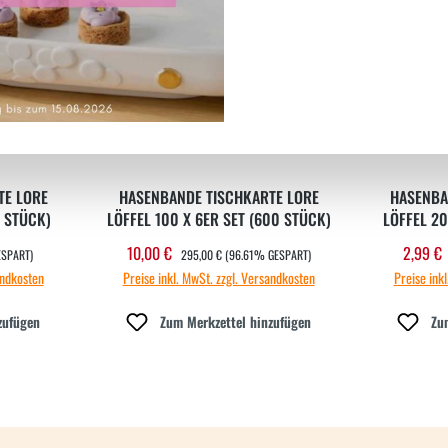
TE LORE
HASENBANDE TISCHKARTE LORE
HASENBA
(60 STÜCK)
LÖFFEL 100 X 6ER SET (600 STÜCK)
LÖF
REGULÄRER PREIS:
10,00 €
2,99 €
Verkaufspreis:
Verka
ESPART)
295,00 €
(96.61% GESPART)
andkosten
Preise inkl. MwSt. zzgl. Versandkosten
Preise ink
zufügen
Zum Merkzettel hinzufügen
Zu