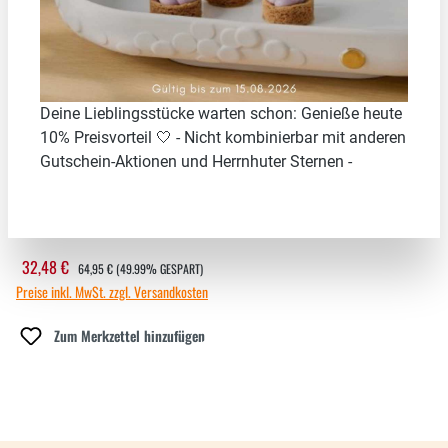
49.99
%
Deine Lieblingsstücke warten schon: Genieße heute
10% Preisvorteil 🤍 - Nicht kombinierbar mit anderen
Gutschein-Aktionen und Herrnhuter Sternen -
PETS HALSBAND - GRAU
REGULÄRER PREIS:
32,48 €
Verkaufspreis:
64,95 €
(49.99% GESPART)
Preise inkl. MwSt. zzgl. Versandkosten
Zum Merkzettel hinzufügen