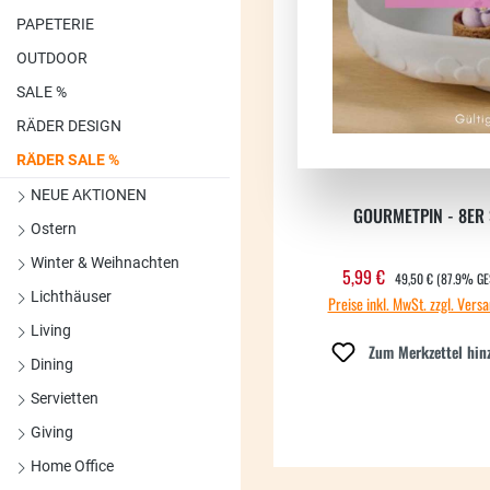
PAPETERIE
OUTDOOR
SALE %
RÄDER DESIGN
RÄDER SALE %
NEUE AKTIONEN
GOURMETPIN - 8ER 
Ostern
Winter & Weihnachten
REGULÄRER PREIS:
5,99 €
Verkaufspreis:
49,50 €
(87.9% GE
Lichthäuser
Preise inkl. MwSt. zzgl. Vers
Living
Zum Merkzettel hin
Dining
Servietten
Giving
Home Office