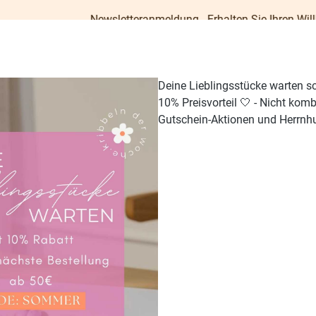
Newsletteranmeldung - Erhalten Sie Ihren Willkommens-Gu
Deine Lieblingsstücke warten s
10% Preisvorteil 🤍 - Nicht kom
Gutschein-Aktionen und Herrnhu
TISCH & KÜCHE
GESCHENKE
PAPETERIE
OUTDO