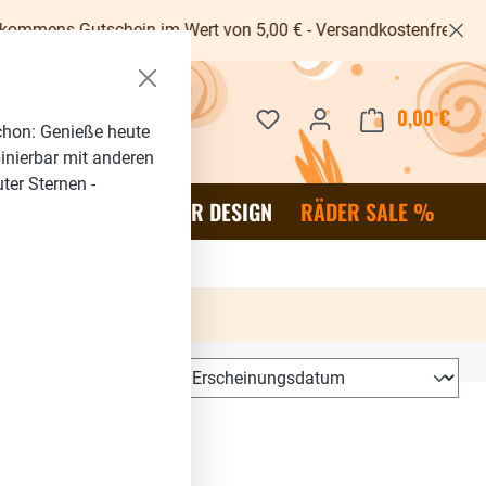
tschein im Wert von 5,00 € - Versandkostenfrei ab 40€ -
Du hast 0 Produkte auf dem 
0,00 €
Waren
chon: Genieße heute
binierbar mit anderen
ter Sternen -
OR
SALE %
RÄDER DESIGN
RÄDER SALE %