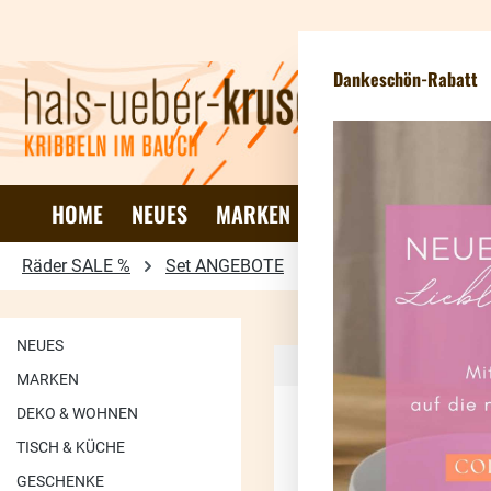
 Hauptinhalt springen
Zur Suche springen
Zur Hauptnavigation springen
Dankeschön-Rabatt
HOME
NEUES
MARKEN
DEKO & WOHNEN
Räder SALE %
Set ANGEBOTE
Poesie et Table
NEUES
MARKEN
DEKO & WOHNEN
TISCH & KÜCHE
87.9
%
GESCHENKE