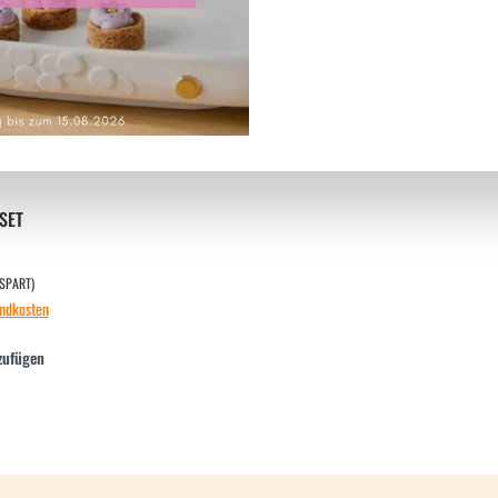
SET
SPART)
andkosten
zufügen