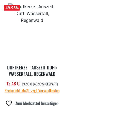
49.98
%
DUFTKERZE - AUSZEIT DUFT:
WASSERFALL, REGENWALD
REGULÄRER PREIS:
12,48 €
Verkaufspreis:
24,95 €
(49.98% GESPART)
Preise inkl. MwSt. zzgl. Versandkosten
Zum Merkzettel hinzufügen