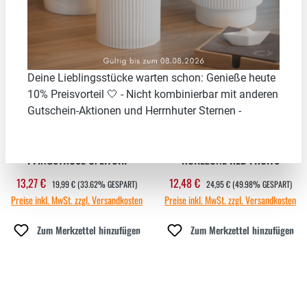
33.62
%
49.98
%
Deine Lieblingsstücke warten schon: Genieße heute
10% Preisvorteil 🤍 - Nicht kombinierbar mit anderen
Gutschein-Aktionen und Herrnhuter Sternen -
DUFTKERZE HASE DUFT:
BLÜTEZEIT DUFTKERZE
PFINGSTROSE U. LITCHI
RUHEZONE RED FRUITS
REGULÄRER PREIS:
REGULÄRER PREIS:
13,27 €
12,48 €
Verkaufspreis:
Verkaufspreis:
19,99 €
(33.62% GESPART)
24,95 €
(49.98% GESPART)
Preise inkl. MwSt. zzgl. Versandkosten
Preise inkl. MwSt. zzgl. Versandkosten
Zum Merkzettel hinzufügen
Zum Merkzettel hinzufügen