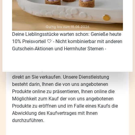
Nachfolgend informieren wir Sie darüber, wie unsere
Dienstleistung die Barrierefreiheitsanforderungen
erfüllt.
Deine Lieblingsstücke warten schon: Genieße heute
10% Preisvorteil 🤍 - Nicht kombinierbar mit anderen
Gutschein-Aktionen und Herrnhuter Sternen -
Allgemeine Beschreibung der von uns
angebotenen Dienstleistung:
Wir betreiben einen
Online-Handel, über den wir verschiedene Produkte
direkt an Sie verkaufen. Unsere Dienstleistung
besteht darin, Ihnen die von uns angebotenen
Produkte online zu präsentieren, Ihnen online die
Möglichkeit zum Kauf der von uns angebotenen
Produkte zu eröffnen und im Falle eines Kaufs die
Abwicklung des Kaufvertrages mit Ihnen
durchzuführen.