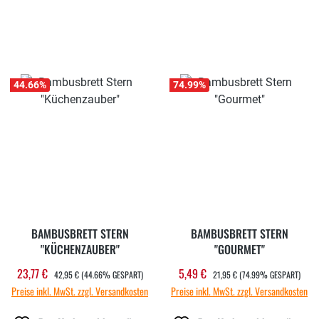
44.66
%
74.99
%
BAMBUSBRETT STERN
BAMBUSBRETT STERN
"KÜCHENZAUBER"
"GOURMET"
REGULÄRER PREIS:
REGULÄRER PREIS:
23,77 €
5,49 €
Verkaufspreis:
Verkaufspreis:
42,95 €
(44.66% GESPART)
21,95 €
(74.99% GESPART)
Preise inkl. MwSt. zzgl. Versandkosten
Preise inkl. MwSt. zzgl. Versandkosten