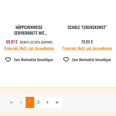
HÄPPCHENWEISE
SCHALE "LEBENSKUNST"
SERVIERBRETT MIT
SCHÄLCHEN "GEMEINSAM"
REGULÄRER PREIS:
69,97 €
79,99 €
Verkaufspreis:
Regulärer Preis:
89,99 €
(22.25% GESPART)
Preise inkl. MwSt. zzgl. Versandkosten
Preise inkl. MwSt. zzgl. Versandkosten
Zum Merkzettel hinzufügen
Zum Merkzettel hinzufügen
Seite
Seite
1
2