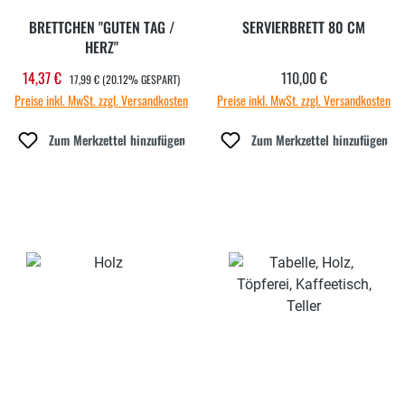
BRETTCHEN "GUTEN TAG /
SERVIERBRETT 80 CM
HERZ"
REGULÄRER PREIS:
14,37 €
110,00 €
Verkaufspreis:
Regulärer Preis:
17,99 €
(20.12% GESPART)
Preise inkl. MwSt. zzgl. Versandkosten
Preise inkl. MwSt. zzgl. Versandkosten
Zum Merkzettel hinzufügen
Zum Merkzettel hinzufügen