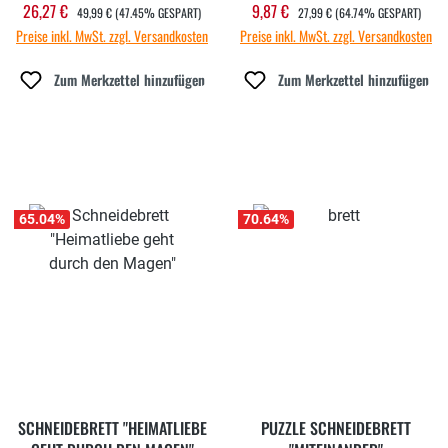
REGULÄRER PREIS:
REGULÄRER PREIS:
26,27 €
9,87 €
Verkaufspreis:
Verkaufspreis:
49,99 €
(47.45% GESPART)
27,99 €
(64.74% GESPART)
Preise inkl. MwSt. zzgl. Versandkosten
Preise inkl. MwSt. zzgl. Versandkosten
Zum Merkzettel hinzufügen
Zum Merkzettel hinzufügen
65.04
%
70.64
%
SCHNEIDEBRETT "HEIMATLIEBE
PUZZLE SCHNEIDEBRETT