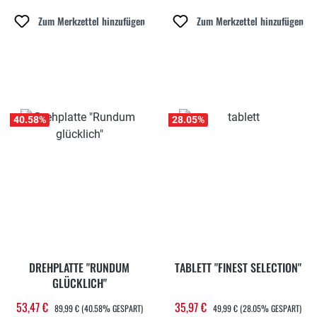
Zum Merkzettel hinzufügen
Zum Merkzettel hinzufügen
40.58
%
28.05
%
DREHPLATTE "RUNDUM
TABLETT "FINEST SELECTION"
GLÜCKLICH"
REGULÄRER PREIS:
REGULÄRER PREIS:
53,47 €
35,97 €
Verkaufspreis:
Verkaufspreis:
89,99 €
(40.58% GESPART)
49,99 €
(28.05% GESPART)