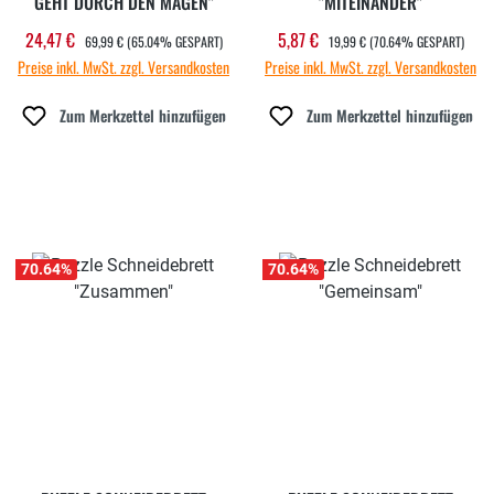
GEHT DURCH DEN MAGEN"
"MITEINANDER"
REGULÄRER PREIS:
REGULÄRER PREIS:
24,47 €
5,87 €
Verkaufspreis:
Verkaufspreis:
69,99 €
(65.04% GESPART)
19,99 €
(70.64% GESPART)
Preise inkl. MwSt. zzgl. Versandkosten
Preise inkl. MwSt. zzgl. Versandkosten
Zum Merkzettel hinzufügen
Zum Merkzettel hinzufügen
70.64
%
70.64
%