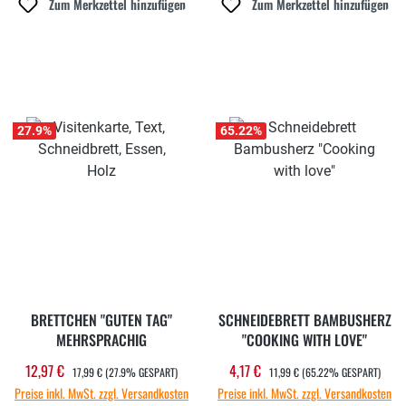
Zum Merkzettel hinzufügen
Zum Merkzettel hinzufügen
27.9
%
65.22
%
BRETTCHEN "GUTEN TAG"
SCHNEIDEBRETT BAMBUSHERZ
MEHRSPRACHIG
"COOKING WITH LOVE"
REGULÄRER PREIS:
REGULÄRER PREIS:
12,97 €
4,17 €
Verkaufspreis:
Verkaufspreis:
17,99 €
(27.9% GESPART)
11,99 €
(65.22% GESPART)
Preise inkl. MwSt. zzgl. Versandkosten
Preise inkl. MwSt. zzgl. Versandkosten