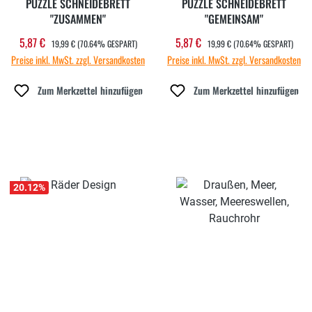
PUZZLE SCHNEIDEBRETT
PUZZLE SCHNEIDEBRETT
"ZUSAMMEN"
"GEMEINSAM"
REGULÄRER PREIS:
REGULÄRER PREIS:
5,87 €
5,87 €
Verkaufspreis:
Verkaufspreis:
19,99 €
(70.64% GESPART)
19,99 €
(70.64% GESPART)
Preise inkl. MwSt. zzgl. Versandkosten
Preise inkl. MwSt. zzgl. Versandkosten
Zum Merkzettel hinzufügen
Zum Merkzettel hinzufügen
20.12
%