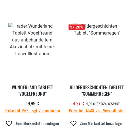
57.26
%
WUNDERLAND TABLETT
BILDERGESCHICHTEN TABLETT
"VOGELFREUND"
"SOMMERREGEN"
REGULÄRER PREIS:
19,99 €
4,27 €
Regulärer Preis:
Verkaufspreis:
9,99 €
(57.26% GESPART)
Preise inkl. MwSt. zzgl. Versandkosten
Preise inkl. MwSt. zzgl. Versandkosten
Zum Merkzettel hinzufügen
Zum Merkzettel hinzufügen