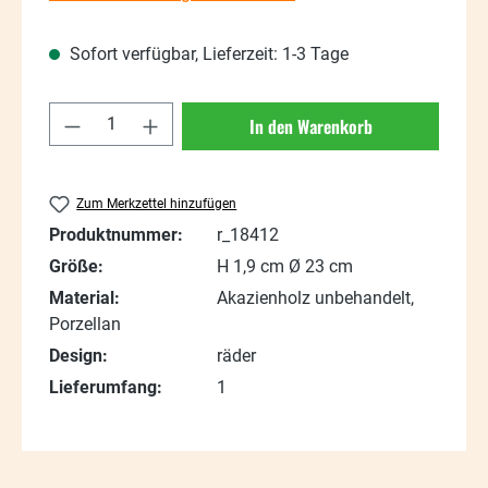
Sofort verfügbar, Lieferzeit: 1-3 Tage
Produkt Anzahl: Gib den gewünschten Wert
In den Warenkorb
Zum Merkzettel hinzufügen
Produktnummer:
r_18412
Größe:
H 1,9 cm Ø 23 cm
Material:
Akazienholz unbehandelt,
Porzellan
Design:
räder
Lieferumfang:
1