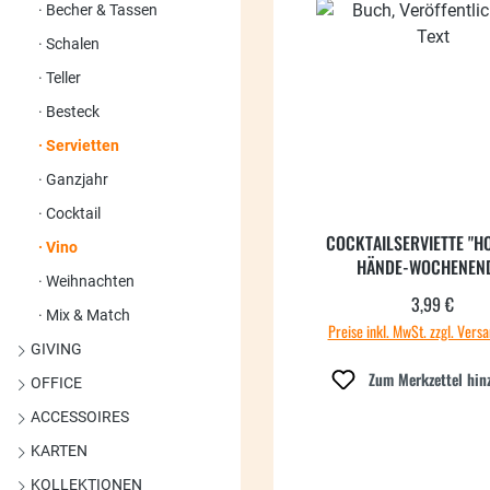
Becher & Tassen
Schalen
Teller
Besteck
Servietten
Ganzjahr
Cocktail
COCKTAILSERVIETTE "H
Vino
HÄNDE-WOCHENEN
Weihnachten
3,99 €
Regulärer
Mix & Match
Preise inkl. MwSt. zzgl. Vers
GIVING
Zum Merkzettel hin
OFFICE
ACCESSOIRES
KARTEN
KOLLEKTIONEN