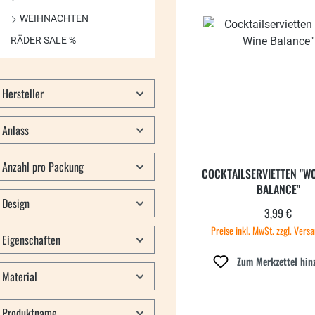
WEIHNACHTEN
RÄDER SALE %
Hersteller
Anlass
Anzahl pro Packung
COCKTAILSERVIETTEN "W
BALANCE"
Design
3,99 €
Regulärer
Preise inkl. MwSt. zzgl. Vers
Eigenschaften
Zum Merkzettel hin
Material
Produktname