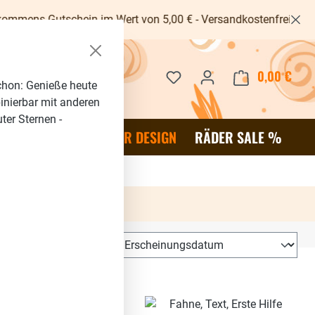
schein im Wert von 5,00 € - Versandkostenfrei ab 40€ -
Du hast 0 Produkte auf dem 
0,00 €
Waren
chon: Genieße heute
binierbar mit anderen
ter Sternen -
OR
SALE %
RÄDER DESIGN
RÄDER SALE %