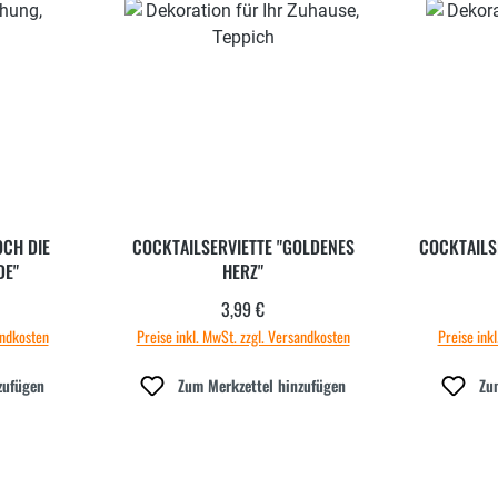
OCH DIE
COCKTAILSERVIETTE "GOLDENES
COCKTAILSE
DE"
HERZ"
3,99 €
 Preis:
Regulärer Preis:
andkosten
Preise inkl. MwSt. zzgl. Versandkosten
Preise ink
zufügen
Zum Merkzettel hinzufügen
Zu