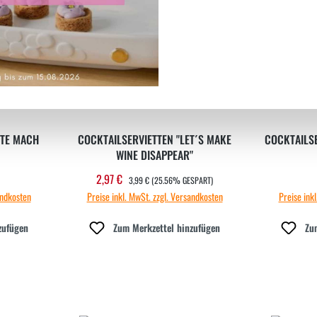
UTE MACH
COCKTAILSERVIETTEN "LET´S MAKE
COCKTAILSE
WINE DISAPPEAR"
REGULÄRER PREIS:
2,97 €
 Preis:
Verkaufspreis:
3,99 €
(25.56% GESPART)
andkosten
Preise inkl. MwSt. zzgl. Versandkosten
Preise ink
zufügen
Zum Merkzettel hinzufügen
Zu