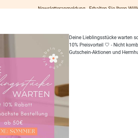
Newsletteranmeldung - Erhalten Sie Ihren Willkommens-Gut
Deine Lieblingsstücke warten s
10% Preisvorteil 🤍 - Nicht kom
Gutschein-Aktionen und Herrnhu
TISCH & KÜCHE
GESCHENKE
PAPETERIE
OUTDO
25.56
%