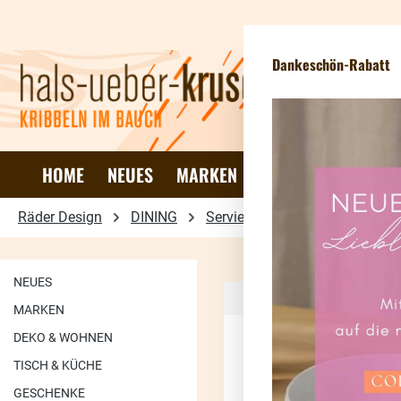
 Hauptinhalt springen
Zur Suche springen
Zur Hauptnavigation springen
Dankeschön-Rabatt
HOME
NEUES
MARKEN
DEKO & WOHNEN
Räder Design
DINING
Servietten
Vino
NEUES
MARKEN
DEKO & WOHNEN
TISCH & KÜCHE
GESCHENKE