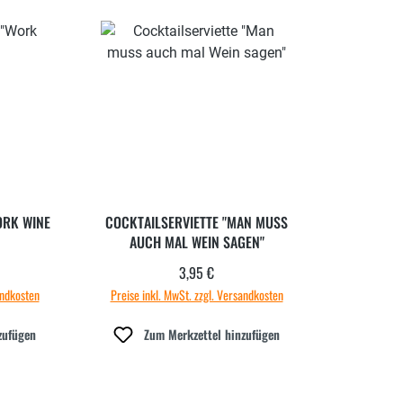
ORK WINE
COCKTAILSERVIETTE "MAN MUSS
AUCH MAL WEIN SAGEN"
3,95 €
 Preis:
Regulärer Preis:
andkosten
Preise inkl. MwSt. zzgl. Versandkosten
zufügen
Zum Merkzettel hinzufügen