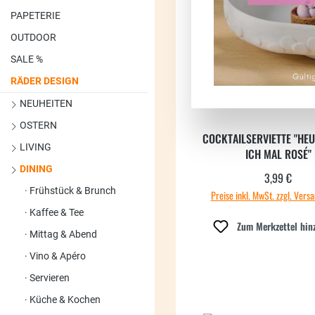
PAPETERIE
OUTDOOR
SALE %
RÄDER DESIGN
NEUHEITEN
OSTERN
COCKTAILSERVIETTE "HE
LIVING
ICH MAL ROSÉ"
DINING
3,99 €
Regulärer
Frühstück & Brunch
Preise inkl. MwSt. zzgl. Vers
Kaffee & Tee
Zum Merkzettel hin
Mittag & Abend
Vino & Apéro
Servieren
Küche & Kochen