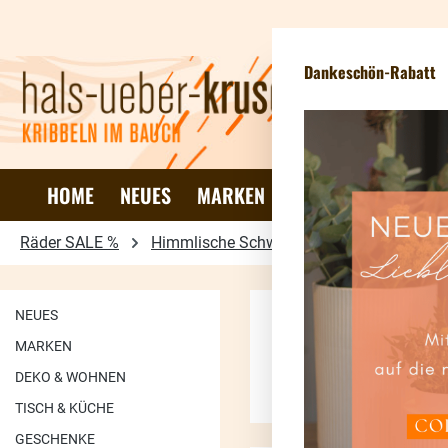
 Hauptinhalt springen
Zur Suche springen
Zur Hauptnavigation springen
Dankeschön-Rabatt
HOME
NEUES
MARKEN
DEKO & WOHNEN
Räder SALE %
Himmlische Schwestern
Tüten & Aufk
NEUES
MARKEN
Keine Produkte ge
DEKO & WOHNEN
TISCH & KÜCHE
GESCHENKE