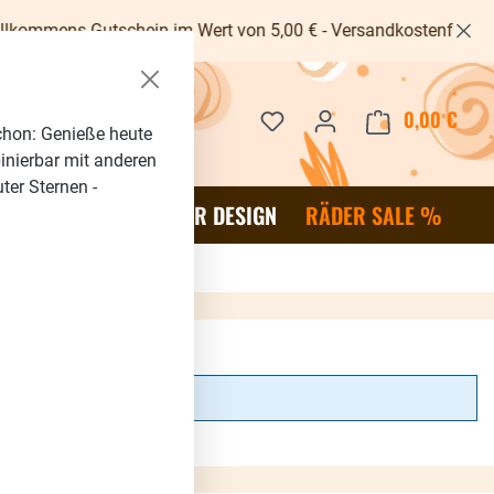
utschein im Wert von 5,00 € - Versandkostenfrei ab 40€ -
Du hast 0 Produkte auf dem 
0,00 €
Waren
chon: Genieße heute
binierbar mit anderen
ter Sternen -
OR
SALE %
RÄDER DESIGN
RÄDER SALE %