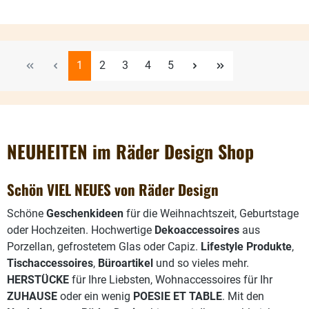
Seite
Seite
Seite
Seite
Seite
1
2
3
4
5
NEUHEITEN im Räder Design Shop
Schön VIEL NEUES von Räder Design
Schöne
Geschenkideen
für die Weihnachtszeit, Geburtstage
oder Hochzeiten. Hochwertige
Dekoaccessoires
aus
Porzellan, gefrostetem Glas oder Capiz.
Lifestyle Produkte
,
Tischaccessoires
,
Büroartikel
und so vieles mehr.
HERSTÜCKE
für Ihre Liebsten, Wohnaccessoires für Ihr
ZUHAUSE
oder ein wenig
POESIE ET TABLE
. Mit den