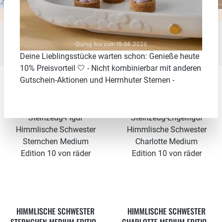
Seite
Seite
Seite
Seite
Seite
1
2
3
4
5
Deine Lieblingsstücke warten schon: Genieße heute
10% Preisvorteil 🤍 - Nicht kombinierbar mit anderen
Gutschein-Aktionen und Herrnhuter Sternen -
Neu
Neu
HIMMLISCHE SCHWESTER
HIMMLISCHE SCHWESTER
STERNCHEN MEDIUM EDITION
CHARLOTTE MEDIUM EDITION