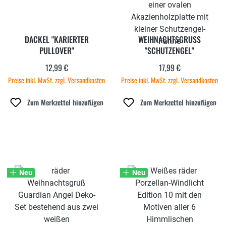
DACKEL "KARIERTER
WEIHNACHTSGRUSS "
PULLOVER"
SCHUTZENGEL"
12,99 €
17,99 €
Regulärer Preis:
Regulärer Preis:
Preise inkl. MwSt. zzgl. Versandkosten
Preise inkl. MwSt. zzgl. Versandkosten
Zum Merkzettel hinzufügen
Zum Merkzettel hinzufügen
Neu
Neu