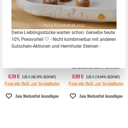
86.78
%
74.94
%
Deine Lieblingsstücke warten schon: Genieße heute
10% Preisvorteil 🤍 - Nicht kombinierbar mit anderen
Gutschein-Aktionen und Herrnhuter Sternen -
KINDERKARTE "EINLADUNG"
POESIE STRICKKARTE
"EINLADUNG ZUM PICKNICK"
REGULÄRER PREIS:
REGULÄRER PREIS:
0,39 €
0,99 €
Verkaufspreis:
Verkaufspreis:
2,95 €
(86.78% GESPART)
3,95 €
(74.94% GESPART)
Preise inkl. MwSt. zzgl. Versandkosten
Preise inkl. MwSt. zzgl. Versandkosten
Zum Merkzettel hinzufügen
Zum Merkzettel hinzufügen