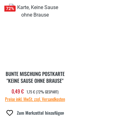
72
%
BUNTE MISCHUNG POSTKARTE
"KEINE SAUSE OHNE BRAUSE"
REGULÄRER PREIS:
0,49 €
Verkaufspreis:
1,75 €
(72% GESPART)
Preise inkl. MwSt. zzgl. Versandkosten
Zum Merkzettel hinzufügen