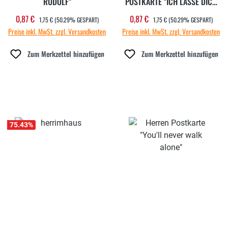
RUDOLF"
POSTKARTE "ICH LASSE DICH
NICHT IM REGEN"
REGULÄRER PREIS:
REGULÄRER PREIS:
0,87 €
0,87 €
Verkaufspreis:
Verkaufspreis:
1,75 €
(50.29% GESPART)
1,75 €
(50.29% GESPART)
Preise inkl. MwSt. zzgl. Versandkosten
Preise inkl. MwSt. zzgl. Versandkosten
Zum Merkzettel hinzufügen
Zum Merkzettel hinzufügen
75.43
%