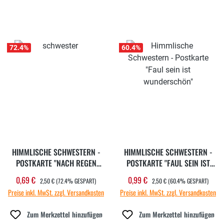
72.4
%
60.4
%
HIMMLISCHE SCHWESTERN -
HIMMLISCHE SCHWESTERN -
POSTKARTE "NACH REGEN
POSTKARTE "FAUL SEIN IST
KOMMT SONNE"
WUNDERSCHÖN"
REGULÄRER PREIS:
REGULÄRER PREIS:
0,69 €
0,99 €
Verkaufspreis:
Verkaufspreis:
2,50 €
(72.4% GESPART)
2,50 €
(60.4% GESPART)
Preise inkl. MwSt. zzgl. Versandkosten
Preise inkl. MwSt. zzgl. Versandkosten
Zum Merkzettel hinzufügen
Zum Merkzettel hinzufügen