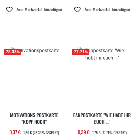
Zum Merkzettel hinzufügen
Zum Merkzettel hinzufügen
75.33
%
77.71
%
MOTIVATIONS POSTKARTE
FANPOSTKARTE "WIE HABT IHR
"KOPF HOCH"
EUCH …"
REGULÄRER PREIS:
REGULÄRER PREIS:
0,37 €
0,39 €
Verkaufspreis:
Verkaufspreis:
1,50 €
(75.33% GESPART)
1,75 €
(77.71% GESPART)