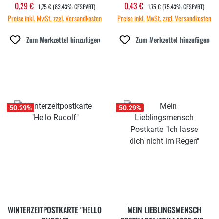
REGULÄRER PREIS:
REGULÄRER PREIS:
0,29 €
0,43 €
Verkaufspreis:
Verkaufspreis:
1,75 €
(83.43% GESPART)
1,75 €
(75.43% GESPART)
Preise inkl. MwSt. zzgl. Versandkosten
Preise inkl. MwSt. zzgl. Versandkosten
Zum Merkzettel hinzufügen
Zum Merkzettel hinzufügen
50.29
%
50.29
%
WINTERZEITPOSTKARTE "HELLO
MEIN LIEBLINGSMENSCH