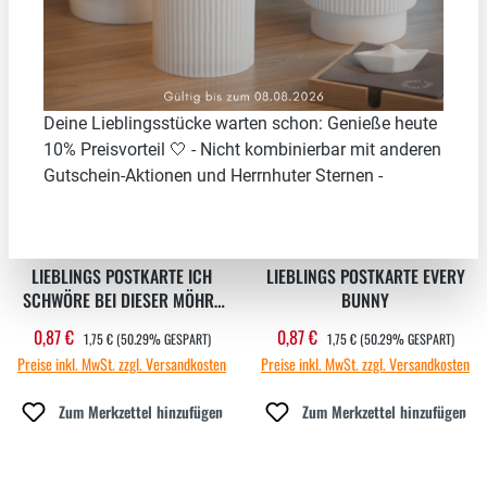
50.29
%
50.29
%
Deine Lieblingsstücke warten schon: Genieße heute
10% Preisvorteil 🤍 - Nicht kombinierbar mit anderen
Gutschein-Aktionen und Herrnhuter Sternen -
LIEBLINGS POSTKARTE ICH
LIEBLINGS POSTKARTE EVERY
SCHWÖRE BEI DIESER MÖHRE
BUNNY
DAS ICH NUR DIR GEHÖRE
REGULÄRER PREIS:
REGULÄRER PREIS:
0,87 €
0,87 €
Verkaufspreis:
Verkaufspreis:
1,75 €
(50.29% GESPART)
1,75 €
(50.29% GESPART)
Preise inkl. MwSt. zzgl. Versandkosten
Preise inkl. MwSt. zzgl. Versandkosten
Zum Merkzettel hinzufügen
Zum Merkzettel hinzufügen