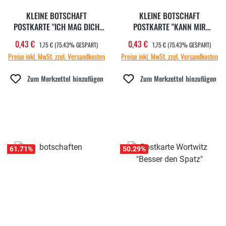
KLEINE BOTSCHAFT
KLEINE BOTSCHAFT
POSTKARTE "ICH MAG DICH
POSTKARTE "KANN MIR
EIN BISSCHEN MEHR"
JEMAND"
REGULÄRER PREIS:
REGULÄRER PREIS:
0,43 €
0,43 €
Verkaufspreis:
Verkaufspreis:
1,75 €
(75.43% GESPART)
1,75 €
(75.43% GESPART)
Preise inkl. MwSt. zzgl. Versandkosten
Preise inkl. MwSt. zzgl. Versandkosten
Zum Merkzettel hinzufügen
Zum Merkzettel hinzufügen
61.71
%
50.29
%