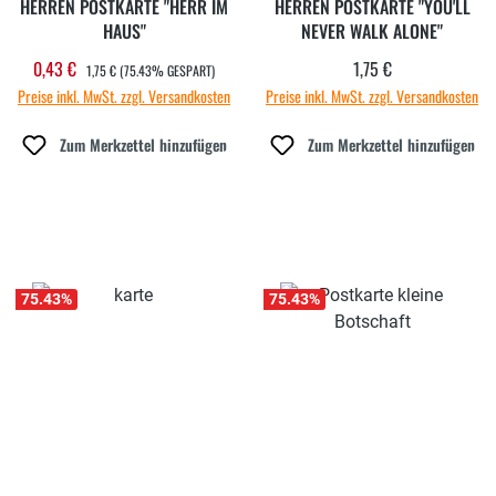
HERREN POSTKARTE "HERR IM
HERREN POSTKARTE "YOU'LL
HAUS"
NEVER WALK ALONE"
REGULÄRER PREIS:
0,43 €
1,75 €
Verkaufspreis:
Regulärer Preis:
1,75 €
(75.43% GESPART)
Preise inkl. MwSt. zzgl. Versandkosten
Preise inkl. MwSt. zzgl. Versandkosten
Zum Merkzettel hinzufügen
Zum Merkzettel hinzufügen
75.43
%
75.43
%