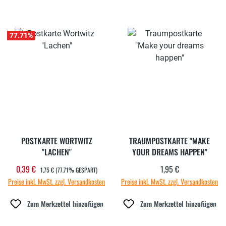
77.71
%
POSTKARTE WORTWITZ
TRAUMPOSTKARTE "MAKE
"LACHEN"
YOUR DREAMS HAPPEN"
REGULÄRER PREIS:
0,39 €
1,95 €
Verkaufspreis:
Regulärer Preis:
1,75 €
(77.71% GESPART)
Preise inkl. MwSt. zzgl. Versandkosten
Preise inkl. MwSt. zzgl. Versandkosten
Zum Merkzettel hinzufügen
Zum Merkzettel hinzufügen