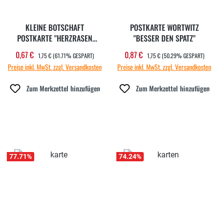
KLEINE BOTSCHAFT
POSTKARTE WORTWITZ
POSTKARTE "HERZRASEN
"BESSER DEN SPATZ"
KANN MAN NICHT MÄHEN"
REGULÄRER PREIS:
REGULÄRER PREIS:
0,67 €
0,87 €
Verkaufspreis:
Verkaufspreis:
1,75 €
(61.71% GESPART)
1,75 €
(50.29% GESPART)
Preise inkl. MwSt. zzgl. Versandkosten
Preise inkl. MwSt. zzgl. Versandkosten
Zum Merkzettel hinzufügen
Zum Merkzettel hinzufügen
77.71
%
74.24
%