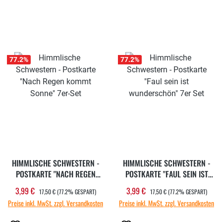
77.2
%
77.2
%
HIMMLISCHE SCHWESTERN -
HIMMLISCHE SCHWESTERN -
POSTKARTE "NACH REGEN
POSTKARTE "FAUL SEIN IST
KOMMT SONNE" 7ER-SET
WUNDERSCHÖN" 7ER SET
REGULÄRER PREIS:
REGULÄRER PREIS:
3,99 €
3,99 €
Verkaufspreis:
Verkaufspreis:
17,50 €
(77.2% GESPART)
17,50 €
(77.2% GESPART)
Preise inkl. MwSt. zzgl. Versandkosten
Preise inkl. MwSt. zzgl. Versandkosten