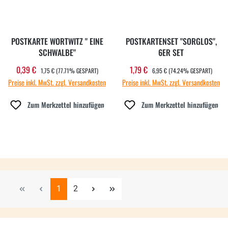
POSTKARTE WORTWITZ " EINE
POSTKARTENSET "SORGLOS",
SCHWALBE"
6ER SET
REGULÄRER PREIS:
REGULÄRER PREIS:
0,39 €
1,79 €
Verkaufspreis:
Verkaufspreis:
1,75 €
(77.71% GESPART)
6,95 €
(74.24% GESPART)
Preise inkl. MwSt. zzgl. Versandkosten
Preise inkl. MwSt. zzgl. Versandkosten
Zum Merkzettel hinzufügen
Zum Merkzettel hinzufügen
Seite
Seite
1
2