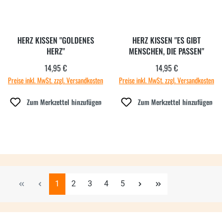
HERZ KISSEN "GOLDENES
HERZ KISSEN "ES GIBT
HERZ"
MENSCHEN, DIE PASSEN"
14,95 €
14,95 €
Regulärer Preis:
Regulärer Preis:
Preise inkl. MwSt. zzgl. Versandkosten
Preise inkl. MwSt. zzgl. Versandkosten
Zum Merkzettel hinzufügen
Zum Merkzettel hinzufügen
Seite
Seite
Seite
Seite
Seite
1
2
3
4
5