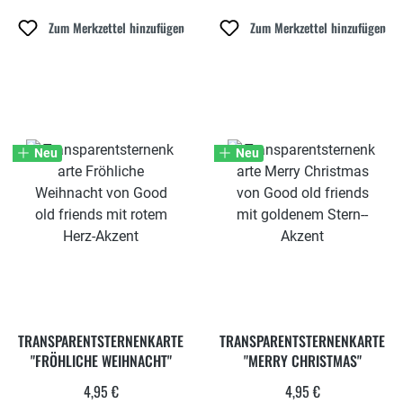
Zum Merkzettel hinzufügen
Zum Merkzettel hinzufügen
Neu
Neu
TRANSPARENTSTERNENKARTE
TRANSPARENTSTERNENKARTE
"FRÖHLICHE WEIHNACHT"
"MERRY CHRISTMAS"
4,95 €
4,95 €
Regulärer Preis:
Regulärer Preis: