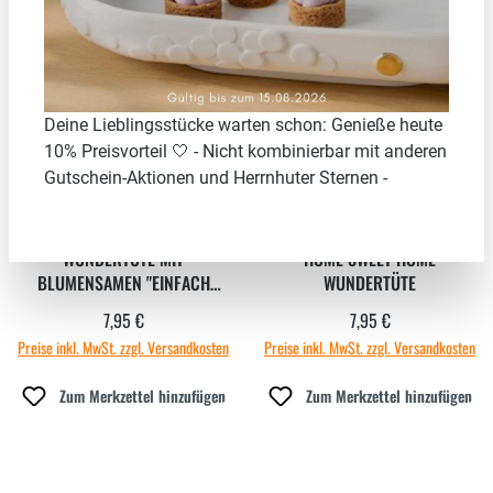
Deine Lieblingsstücke warten schon: Genieße heute
10% Preisvorteil 🤍 - Nicht kombinierbar mit anderen
Gutschein-Aktionen und Herrnhuter Sternen -
WUNDERTÜTE MIT
"HOME SWEET HOME"
BLUMENSAMEN "EINFACH
WUNDERTÜTE
DANKE"
7,95 €
7,95 €
Regulärer Preis:
Regulärer Preis:
Preise inkl. MwSt. zzgl. Versandkosten
Preise inkl. MwSt. zzgl. Versandkosten
Zum Merkzettel hinzufügen
Zum Merkzettel hinzufügen