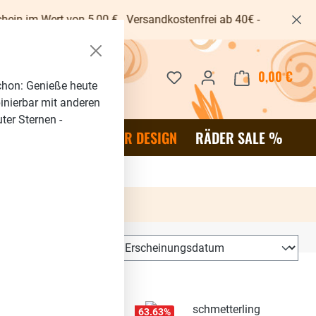
00 € - Versandkostenfrei ab 40€ -
Du hast 0 Produkte auf dem 
0,00 €
Waren
chon: Genieße heute
binierbar mit anderen
ter Sternen -
OR
SALE %
RÄDER DESIGN
RÄDER SALE %
63.63
%