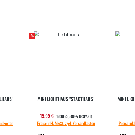
%
ELHAUS"
MINI LICHTHAUS "STADTHAUS"
MINI LI
REGULÄRER PREIS:
15,99 €
 Preis:
Verkaufspreis:
16,99 €
(5.89% GESPART)
andkosten
Preise inkl. MwSt. zzgl. Versandkosten
Preise ink