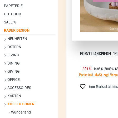
Neu
PAPETERIE
OUTDOOR
SALE %
RÄDER DESIGN
NEUHEITEN
OSTERN
PORZELLANSPIEGEL "P
LIVING
DINING
REGULÄRER PREIS:
7,47 €
Verkaufspreis:
14,95 €
(50.03% GE
GIVING
Preise inkl. MwSt. zzgl. Vers
OFFICE
Zum Merkzettel hin
ACCESSOIRES
KARTEN
KOLLEKTIONEN
Wunderland