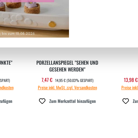
Neu
UNKTE"
PORZELLANSPIEGEL "SEHEN UND
GESEHEN WERDEN"
REGULÄRER PREIS:
7,47 €
13,98 
Verkaufspreis:
Verka
SPART)
14,95 €
(50.03% GESPART)
andkosten
Preise inkl. MwSt. zzgl. Versandkosten
Preise ink
zufügen
Zum Merkzettel hinzufügen
Zu