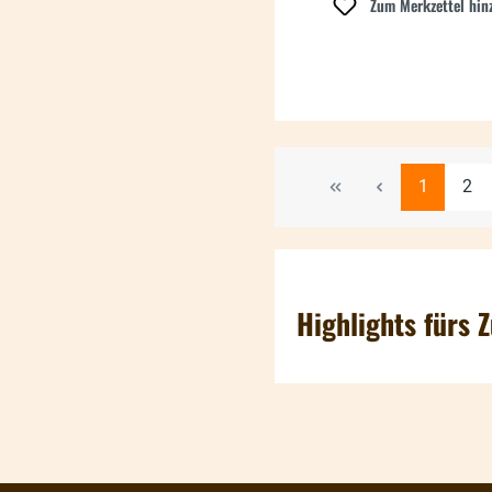
Zum Merkzettel hin
Seite
Seit
1
2
Highlights fürs 