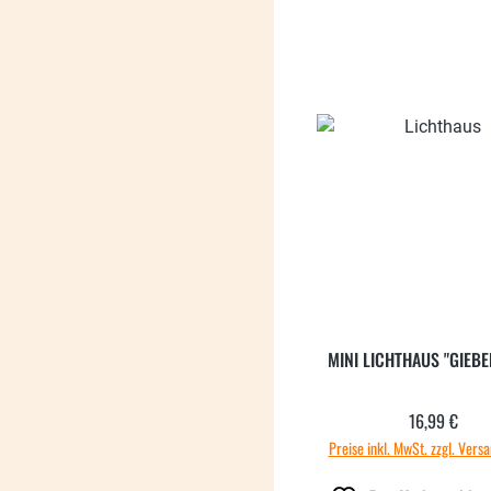
MINI LICHTHAUS "GIEB
16,99 €
Regulärer
Preise inkl. MwSt. zzgl. Vers