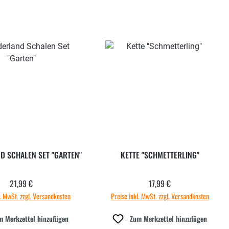
 SCHALEN SET "GARTEN"
KETTE "SCHMETTERLING"
21,99 €
17,99 €
Regulärer Preis:
Regulärer Preis:
l. MwSt. zzgl. Versandkosten
Preise inkl. MwSt. zzgl. Versandkosten
m Merkzettel hinzufügen
Zum Merkzettel hinzufügen