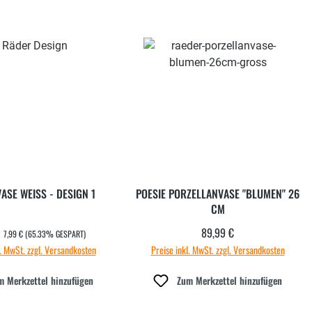
ASE WEISS - DESIGN 1
POESIE PORZELLANVASE "BLUMEN" 26
CM
REGULÄRER PREIS:
89,99 €
aufspreis:
Regulärer Preis:
7,99 €
(65.33% GESPART)
l. MwSt. zzgl. Versandkosten
Preise inkl. MwSt. zzgl. Versandkosten
m Merkzettel hinzufügen
Zum Merkzettel hinzufügen