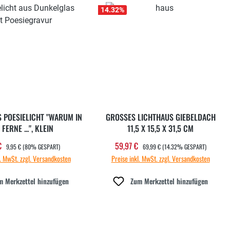
14.32
%
 POESIELICHT "WARUM IN
GROSSES LICHTHAUS GIEBELDACH 1
 FERNE ...", KLEIN
1,5 X 15,5 X 31,5 CM
REGULÄRER PREIS:
REGULÄRER PREIS:
 €
59,97 €
aufspreis:
Verkaufspreis:
9,95 €
(80% GESPART)
69,99 €
(14.32% GESPART)
l. MwSt. zzgl. Versandkosten
Preise inkl. MwSt. zzgl. Versandkosten
m Merkzettel hinzufügen
Zum Merkzettel hinzufügen