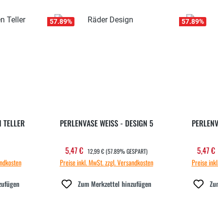
57.89
%
57.89
%
 TELLER
PERLENVASE WEISS - DESIGN 5
PERLENV
REGULÄRER PREIS:
5,47 €
5,47 €
 Preis:
Verkaufspreis:
Verka
12,99 €
(57.89% GESPART)
andkosten
Preise inkl. MwSt. zzgl. Versandkosten
Preise ink
zufügen
Zum Merkzettel hinzufügen
Zu