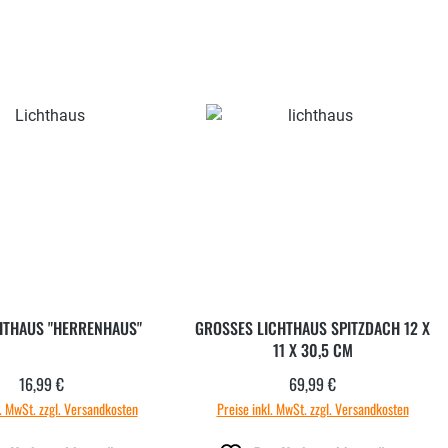
CHTHAUS "HERRENHAUS"
GROSSES LICHTHAUS SPITZDACH 12 X
11 X 30,5 CM
16,99 €
69,99 €
Regulärer Preis:
Regulärer Preis:
l. MwSt. zzgl. Versandkosten
Preise inkl. MwSt. zzgl. Versandkosten