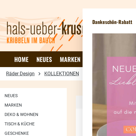
 Hauptinhalt springen
Zur Suche springen
Zur Hauptnavigation springen
Newsletteranmel
Dankeschön-Rabatt
HOME
NEUES
MARKEN
DEKO & WOHNEN
Räder Design
KOLLEKTIONEN
Zuhause
NEUES
MARKEN
Seite
Seit
1
2
DEKO & WOHNEN
TISCH & KÜCHE
GESCHENKE
50.03
%