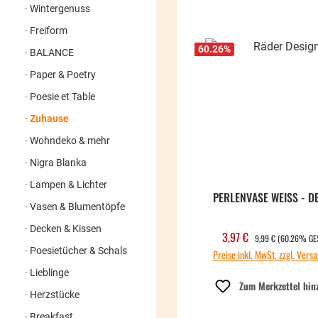
Wintergenuss
Freiform
60.26
%
BALANCE
Paper & Poetry
Poesie et Table
Zuhause
Wohndeko & mehr
Nigra Blanka
Lampen & Lichter
PERLENVASE WEISS - D
Vasen & Blumentöpfe
Decken & Kissen
REGULÄRER PREIS:
3,97 €
Verkaufspreis:
9,99 €
(60.26% GE
Poesietücher & Schals
Preise inkl. MwSt. zzgl. Vers
Lieblinge
Zum Merkzettel hin
Herzstücke
Breakfast