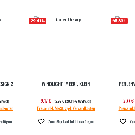
29.41
%
65.33
%
ESIGN 2
WINDLICHT "MEER", KLEIN
PERLENV
REGULÄRER PREIS:
9,17 €
2,77 €
Verkaufspreis:
Verk
SPART)
12,99 €
(29.41% GESPART)
andkosten
Preise inkl. MwSt. zzgl. Versandkosten
Preise ink
zufügen
Zum Merkzettel hinzufügen
Zu