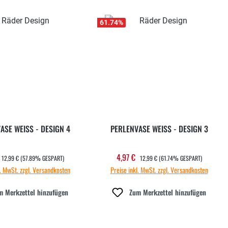
61.74
%
ASE WEISS - DESIGN 4
PERLENVASE WEISS - DESIGN 3
REGULÄRER PREIS:
REGULÄRER PREIS:
4,97 €
ufspreis:
Verkaufspreis:
12,99 €
(57.89% GESPART)
12,99 €
(61.74% GESPART)
l. MwSt. zzgl. Versandkosten
Preise inkl. MwSt. zzgl. Versandkosten
m Merkzettel hinzufügen
Zum Merkzettel hinzufügen