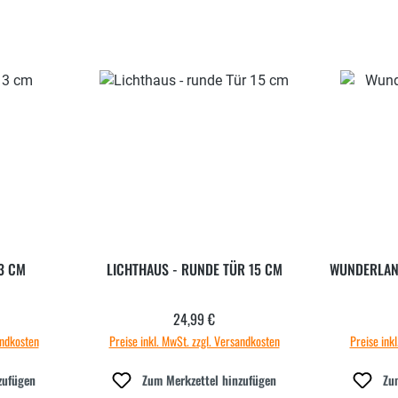
13 CM
LICHTHAUS - RUNDE TÜR 15 CM
WUNDERLAND
24,99 €
 Preis:
Regulärer Preis:
andkosten
Preise inkl. MwSt. zzgl. Versandkosten
Preise ink
zufügen
Zum Merkzettel hinzufügen
Zu