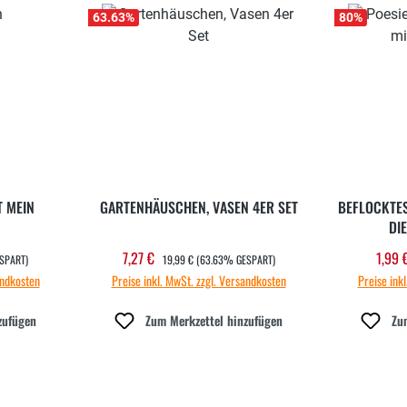
63.63
%
80
%
T MEIN
GARTENHÄUSCHEN, VASEN 4ER SET
BEFLOCKTES
DIE
REGULÄRER PREIS:
7,27 €
1,99
Verkaufspreis:
Verk
SPART)
19,99 €
(63.63% GESPART)
andkosten
Preise inkl. MwSt. zzgl. Versandkosten
Preise ink
zufügen
Zum Merkzettel hinzufügen
Zu