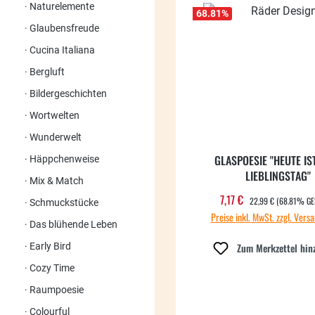
Naturelemente
68.81
%
Glaubensfreude
Cucina Italiana
Bergluft
Bildergeschichten
Wortwelten
Wunderwelt
GLASPOESIE "HEUTE IS
Häppchenweise
LIEBLINGSTAG"
Mix & Match
REGULÄRER PREIS:
7,17 €
Verkaufspreis:
22,99 €
(68.81% GE
Schmuckstücke
Preise inkl. MwSt. zzgl. Vers
Das blühende Leben
Early Bird
Zum Merkzettel hin
Cozy Time
Raumpoesie
Colourful