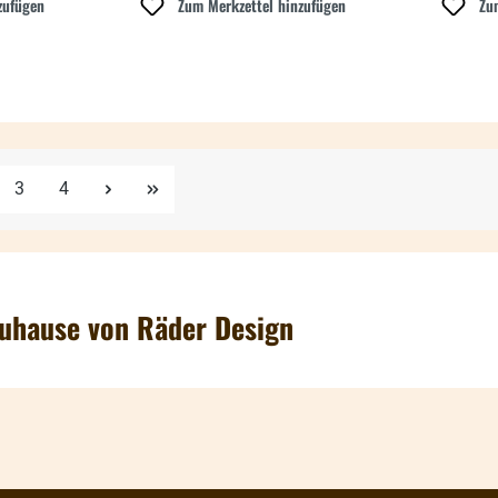
zufügen
Zum Merkzettel hinzufügen
Zu
e
Seite
Seite
3
4
Zuhause von Räder Design