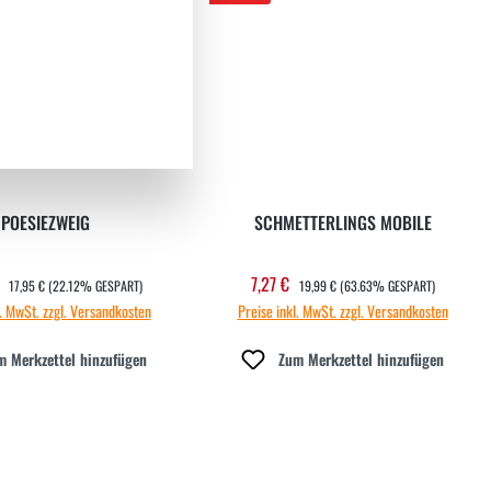
POESIEZWEIG
SCHMETTERLINGS MOBILE
REGULÄRER PREIS:
REGULÄRER PREIS:
€
7,27 €
ufspreis:
Verkaufspreis:
17,95 €
(22.12% GESPART)
19,99 €
(63.63% GESPART)
l. MwSt. zzgl. Versandkosten
Preise inkl. MwSt. zzgl. Versandkosten
m Merkzettel hinzufügen
Zum Merkzettel hinzufügen