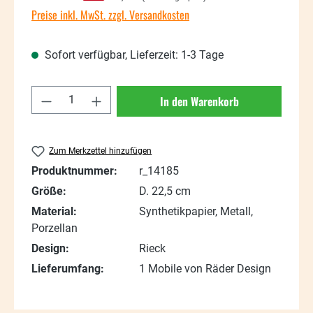
Preise inkl. MwSt. zzgl. Versandkosten
Sofort verfügbar, Lieferzeit: 1-3 Tage
Produkt Anzahl: Gib den gewünschten Wert
In den Warenkorb
Zum Merkzettel hinzufügen
Produktnummer:
r_14185
Größe:
D. 22,5 cm
Material:
Synthetikpapier, Metall,
Porzellan
Design:
Rieck
Lieferumfang:
1 Mobile von Räder Design