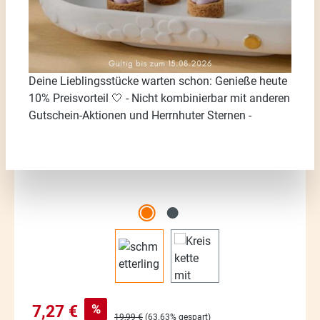
Bildergalerie überspringen
Deine Lieblingsstücke warten schon: Genieße heute
10% Preisvorteil 🤍 - Nicht kombinierbar mit anderen
Gutschein-Aktionen und Herrnhuter Sternen -
Verkaufspreis:
%
7,27 €
Regulärer Preis:
19,99 €
(63.63% gespart)