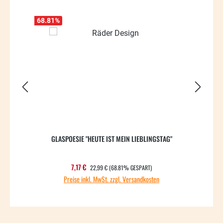
68.81
%
74.87
GLASPOESIE "HEUTE IST MEIN LIEBLINGSTAG"
REGULÄRER PREIS:
Verkaufspreis:
7,17 €
22,99 €
(68.81% GESPART)
Preise inkl. MwSt. zzgl. Versandkosten