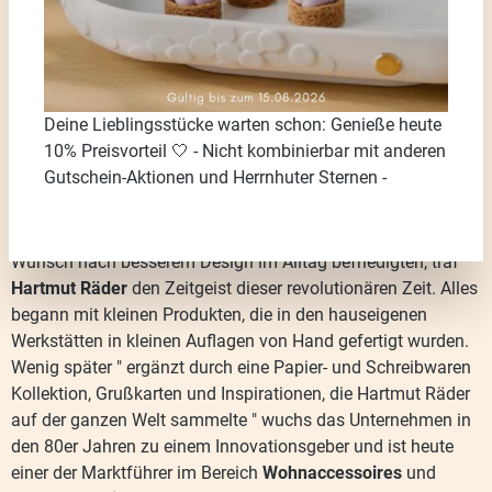
Räder Design - hochwertige Geschenke
& Lifestyle Produkte
Deine Lieblingsstücke warten schon: Genieße heute
10% Preisvorteil 🤍 - Nicht kombinierbar mit anderen
Das Unternehmen räder wurde am
01.01.1968
von Hartmut
Gutschein-Aktionen und Herrnhuter Sternen -
Räder gegründet. Zu einer Zeit, als die Beatles, die Stones
und die Hippies eineÄra der Euphorie und der Freiheit
einleiteten. Mit seinen emotionalen Produkten, die den
Wunsch nach besserem Design im Alltag befriedigten, traf
Hartmut Räder
den Zeitgeist dieser revolutionären Zeit. Alles
begann mit kleinen Produkten, die in den hauseigenen
Werkstätten in kleinen Auflagen von Hand gefertigt wurden.
Wenig später " ergänzt durch eine Papier- und Schreibwaren
Kollektion, Grußkarten und Inspirationen, die Hartmut Räder
auf der ganzen Welt sammelte " wuchs das Unternehmen in
den 80er Jahren zu einem Innovationsgeber und ist heute
einer der Marktführer im Bereich
Wohnaccessoires
und