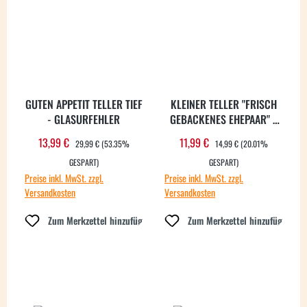
GUTEN APPETIT TELLER TIEF
KLEINER TELLER "FRISCH
- GLASURFEHLER
GEBACKENES EHEPAAR" -
DECALFEHLER
REGULÄRER PREIS:
REGULÄRER PREIS:
13,99 €
11,99 €
Verkaufspreis:
Verkaufspreis:
29,99 €
(53.35%
14,99 €
(20.01%
GESPART)
GESPART)
Preise inkl. MwSt. zzgl.
Preise inkl. MwSt. zzgl.
Versandkosten
Versandkosten
Zum Merkzettel hinzufügen
Zum Merkzettel hinzufügen