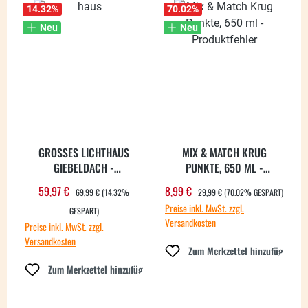
14.32
%
70.02
%
Neu
Neu
GROSSES LICHTHAUS G
MIX & MATCH KRUG
IEBELDACH - P
PUNKTE, 650 ML -
RODUKTFEHLER
PRODUKTFEHLER
REGULÄRER PREIS:
REGULÄRER PREIS:
59,97 €
8,99 €
Verkaufspreis:
Verkaufspreis:
69,99 €
(14.32%
29,99 €
(70.02% GESPART)
Preise inkl. MwSt. zzgl.
GESPART)
Versandkosten
Preise inkl. MwSt. zzgl.
Versandkosten
Zum Merkzettel hinzufügen
Zum Merkzettel hinzufügen