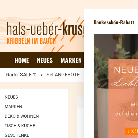
 Hauptinhalt springen
Zur Suche springen
Zur Hauptnavigation springen
News
Dankeschön-Rabatt
HOME
NEUES
MARKEN
DEKO & WOHNEN
Räder SALE %
Set ANGEBOTE
Himmlische Schwest
NEUES
MARKEN
DEKO & WOHNEN
TISCH & KÜCHE
73.86
%
GESCHENKE