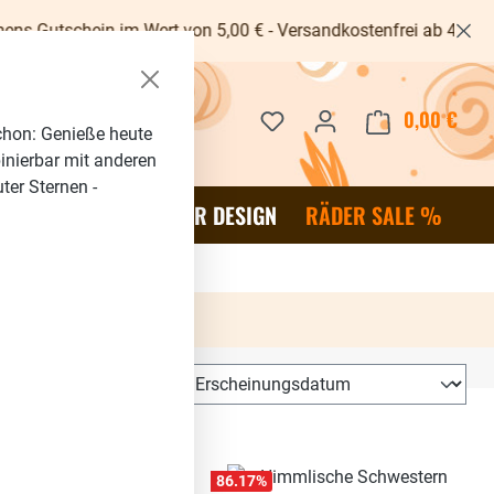
Wert von 5,00 € - Versandkostenfrei ab 40€ -
Du hast 0 Produkte auf dem 
0,00 €
Waren
chon: Genieße heute
binierbar mit anderen
ter Sternen -
OR
SALE %
RÄDER DESIGN
RÄDER SALE %
86.17
%