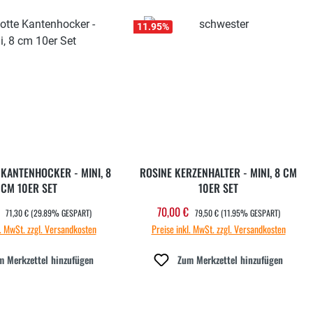
11.95
%
KANTENHOCKER - MINI, 8
ROSINE KERZENHALTER - MINI, 8 CM
CM 10ER SET
10ER SET
REGULÄRER PREIS:
REGULÄRER PREIS:
€
70,00 €
fspreis:
Verkaufspreis:
71,30 €
(29.89% GESPART)
79,50 €
(11.95% GESPART)
l. MwSt. zzgl. Versandkosten
Preise inkl. MwSt. zzgl. Versandkosten
m Merkzettel hinzufügen
Zum Merkzettel hinzufügen