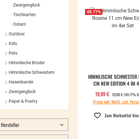
Zwergenglück
49.77
%
Tischkarten
Ostern
Outdoor
Kids
Pets
Himmlische Brüder
Himmlische Schwestern
HIMMLISCHE SCHWESTER R
Hasenbande
CM NEW EDITION 4 IM 4
Zwergenglück
REGULÄRER PREIS:
19,99 €
Verkaufspreis:
39,80 €
(49.77% G
Preise inkl. MwSt. zzgl. Vers
Paper & Poetry
Zum Merkzettel hin
Hersteller