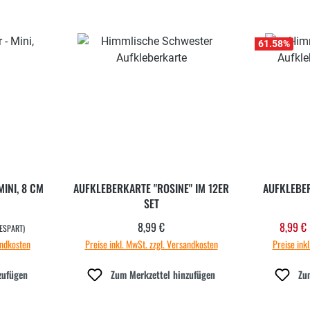
61.58
%
INI, 8 CM
AUFKLEBERKARTE "ROSINE" IM 12ER
AUFKLEBER
SET
8,99 €
8,99 €
Regulärer Preis:
Verka
ESPART)
andkosten
Preise inkl. MwSt. zzgl. Versandkosten
Preise ink
zufügen
Zum Merkzettel hinzufügen
Zu