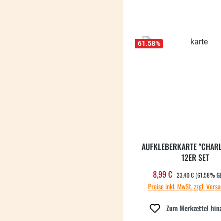
61.58
%
AUFKLEBERKARTE "CHARL
12ER SET
REGULÄRER PREIS:
8,99 €
Verkaufspreis:
23,40 €
(61.58% G
Preise inkl. MwSt. zzgl. Vers
Zum Merkzettel hin