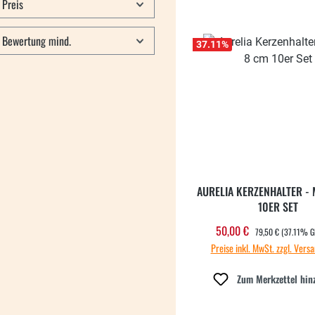
Preis
Bewertung mind.
37.11
%
AURELIA KERZENHALTER - M
10ER SET
REGULÄRER PREIS:
50,00 €
Verkaufspreis:
79,50 €
(37.11% G
Preise inkl. MwSt. zzgl. Vers
Zum Merkzettel hin