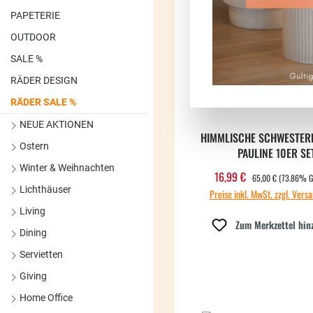
PAPETERIE
OUTDOOR
SALE %
RÄDER DESIGN
RÄDER SALE %
NEUE AKTIONEN
HIMMLISCHE SCHWESTER
Ostern
PAULINE 10ER SE
Winter & Weihnachten
REGULÄRER PREIS:
16,99 €
Verkaufspreis:
65,00 €
(73.86% G
Lichthäuser
Preise inkl. MwSt. zzgl. Vers
Living
Zum Merkzettel hin
Dining
Servietten
Giving
Home Office