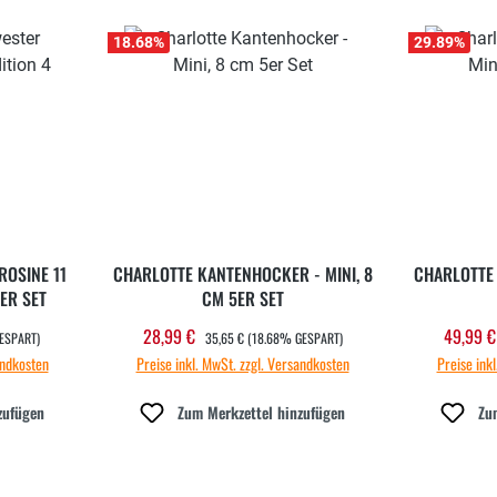
18.68
%
29.89
%
OSINE 11
CHARLOTTE KANTENHOCKER - MINI, 8
CHARLOTTE 
ER SET
CM 5ER SET
REGULÄRER PREIS:
28,99 €
49,99 
Verkaufspreis:
Verkau
ESPART)
35,65 €
(18.68% GESPART)
andkosten
Preise inkl. MwSt. zzgl. Versandkosten
Preise ink
zufügen
Zum Merkzettel hinzufügen
Zu