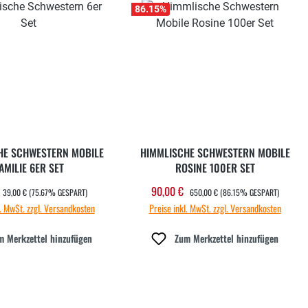
86.15
%
HE SCHWESTERN MOBILE
HIMMLISCHE SCHWESTERN MOBILE
AMILIE 6ER SET
ROSINE 100ER SET
REGULÄRER PREIS:
REGULÄRER PREIS:
90,00 €
ufspreis:
Verkaufspreis:
39,00 €
(75.67% GESPART)
650,00 €
(86.15% GESPART)
l. MwSt. zzgl. Versandkosten
Preise inkl. MwSt. zzgl. Versandkosten
m Merkzettel hinzufügen
Zum Merkzettel hinzufügen