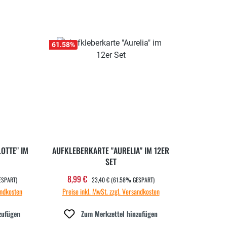
61.58
%
OTTE" IM
AUFKLEBERKARTE "AURELIA" IM 12ER
SET
REGULÄRER PREIS:
8,99 €
Verkaufspreis:
ESPART)
23,40 €
(61.58% GESPART)
andkosten
Preise inkl. MwSt. zzgl. Versandkosten
zufügen
Zum Merkzettel hinzufügen