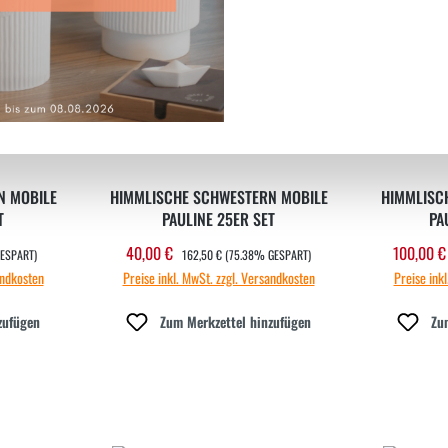
N MOBILE
HIMMLISCHE SCHWESTERN MOBILE
HIMMLISC
T
PAULINE 25ER SET
PA
REGULÄRER PREIS:
40,00 €
100,00 
Verkaufspreis:
Verkau
ESPART)
162,50 €
(75.38% GESPART)
andkosten
Preise inkl. MwSt. zzgl. Versandkosten
Preise ink
zufügen
Zum Merkzettel hinzufügen
Zu