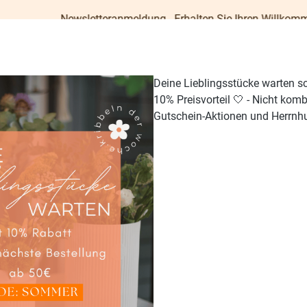
letteranmeldung - Erhalten Sie Ihren Willkommens-Gutschein im 
Deine Lieblingsstücke warten s
10% Preisvorteil 🤍 - Nicht kom
Gutschein-Aktionen und Herrnhu
TISCH & KÜCHE
GESCHENKE
PAPETERIE
OUTDO
ern
75.38
%
84.62
%