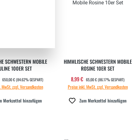
HE SCHWESTERN MOBILE
HIMMLISCHE SCHWESTERN MOBILE
ULINE 100ER SET
ROSINE 10ER SET
REGULÄRER PREIS:
REGULÄRER PREIS:
€
8,99 €
fspreis:
Verkaufspreis:
650,00 €
(84.62% GESPART)
65,00 €
(86.17% GESPART)
l. MwSt. zzgl. Versandkosten
Preise inkl. MwSt. zzgl. Versandkosten
m Merkzettel hinzufügen
Zum Merkzettel hinzufügen