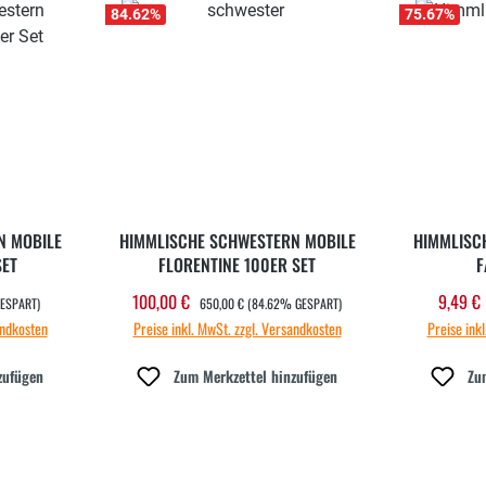
84.62
%
75.67
%
N MOBILE
HIMMLISCHE SCHWESTERN MOBILE
HIMMLISC
SET
FLORENTINE 100ER SET
F
REGULÄRER PREIS:
100,00 €
9,49 €
Verkaufspreis:
Verka
ESPART)
650,00 €
(84.62% GESPART)
andkosten
Preise inkl. MwSt. zzgl. Versandkosten
Preise ink
zufügen
Zum Merkzettel hinzufügen
Zu