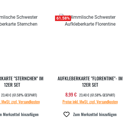
61.58
%
KARTE "STERNCHEN" IM
AUFKLEBERKARTE "FLORENTINE"- IM
12ER SET
12ER SET
REGULÄRER PREIS:
REGULÄRER PREIS:
8,99 €
ufspreis:
Verkaufspreis:
23,40 €
(61.58% GESPART)
23,40 €
(61.58% GESPART)
l. MwSt. zzgl. Versandkosten
Preise inkl. MwSt. zzgl. Versandkosten
m Merkzettel hinzufügen
Zum Merkzettel hinzufügen