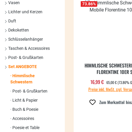
Vasen
73.86
%
Lichter und Kerzen
Duft
Dekoketten
Schlüsselanhänger
Taschen & Accessoires
Post- & Grußkarten
HIMMLISCHE SCHWESTER
Set ANGEBOTE
FLORENTINE 10ER 
Himmlische
REGULÄRER PREIS:
16,99 €
Verkaufspreis:
Schwestern
65,00 €
(73.86% G
Preise inkl. MwSt. zzgl. Vers
Post- & Grußkarten
Licht & Papier
Zum Merkzettel hin
Buch & Poesie
Accessoires
Poesie et Table