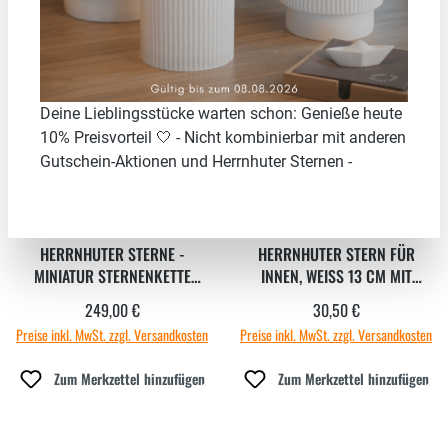
Deine Lieblingsstücke warten schon: Genieße heute
10% Preisvorteil 🤍 - Nicht kombinierbar mit anderen
Gutschein-Aktionen und Herrnhuter Sternen -
HERRNHUTER STERNE -
HERRNHUTER STERN FÜR
MINIATUR STERNENKETTE
INNEN, WEISS 13 CM MIT
WEISS
NETZTEIL 500 MAH
249,00 €
30,50 €
Regulärer Preis:
Regulärer Preis:
Preise inkl. MwSt. zzgl. Versandkosten
Preise inkl. MwSt. zzgl. Versandkosten
Zum Merkzettel hinzufügen
Zum Merkzettel hinzufügen