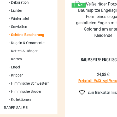
Dekoration
Neu
Lichter
Wintertafel
Servietten
Schöne Bescherung
Kugeln & Ornamente
Ketten & Hänger
BAUMSPITZE ENGELSG
Karten
Engel
24,99 €
Regulärer
Krippen
Preise inkl. MwSt. zzgl. Vers
Himmlische Schwestern
Himmlische Brüder
Zum Merkzettel hin
Kollektionen
RÄDER SALE %