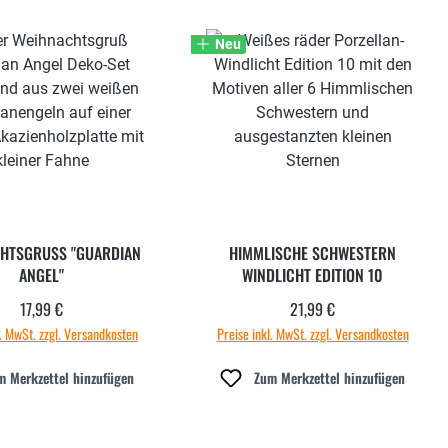
Neu
HTSGRUSS "GUARDIAN A
HIMMLISCHE SCHWESTERN
NGEL"
WINDLICHT EDITION 10
17,99 €
21,99 €
Regulärer Preis:
Regulärer Preis:
l. MwSt. zzgl. Versandkosten
Preise inkl. MwSt. zzgl. Versandkosten
m Merkzettel hinzufügen
Zum Merkzettel hinzufügen