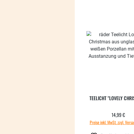
TEELICHT "LOVELY CHR
14,99 €
Regulärer
Preise inkl. MwSt. zzgl. Vers