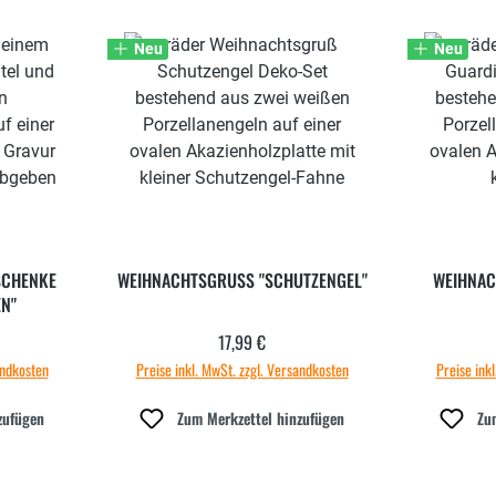
Neu
Neu
SCHENKE
WEIHNACHTSGRUSS "SCHUTZENGEL"
WEIHNAC
EN"
17,99 €
 Preis:
Regulärer Preis:
andkosten
Preise inkl. MwSt. zzgl. Versandkosten
Preise ink
zufügen
Zum Merkzettel hinzufügen
Zu