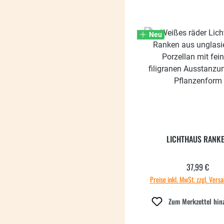
Neu
LICHTHAUS RANK
37,99 €
Regulärer
Preise inkl. MwSt. zzgl. Vers
Zum Merkzettel hin