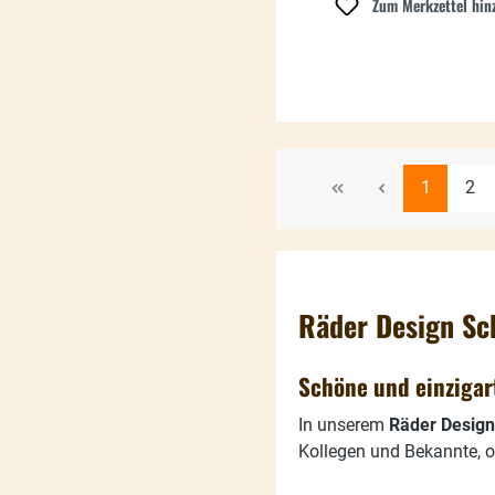
Zum Merkzettel hin
Seite
Seit
1
2
Räder Design Sc
Schöne und einziga
In unserem
Räder Desig
Kollegen und Bekannte, o