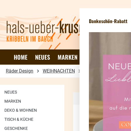
 Hauptinhalt springen
Zur Suche springen
Zur Hauptnavigation springen
Newsletteranmel
Dankeschön-Rabatt
HOME
NEUES
MARKEN
DEKO & WOHNEN
Räder Design
WEIHNACHTEN
Schöne Bescherung
NEUES
MARKEN
Seite
Seit
1
2
DEKO & WOHNEN
TISCH & KÜCHE
GESCHENKE
Neu