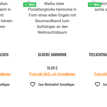
Neu
Neu
LEICH
GLOCKE HARMONIE
TEELICHTHA
16,99 €
 Preis:
Regulärer Preis:
andkosten
Preise inkl. MwSt. zzgl. Versandkosten
Preise ink
zufügen
Zum Merkzettel hinzufügen
Zu