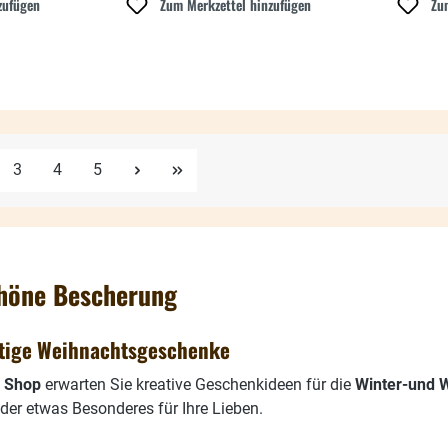
zufügen
Zum Merkzettel hinzufügen
Zu
e
Seite
Seite
Seite
3
4
5
höne Bescherung
rtige Weihnachtsgeschenke
n Shop
erwarten Sie kreative Geschenkideen für die
Winter-und W
der etwas Besonderes für Ihre Lieben.