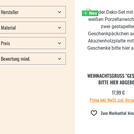
Hersteller
Neu
Material
Preis
Bewertung mind.
WEIHNACHTSGRUSS "GE
BITTE HIER ABGEB
17,99 €
Regulärer
Preise inkl. MwSt. zzgl. Vers
Zum Merkzettel hin