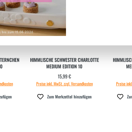
STERNCHEN
HIMMLISCHE SCHWESTER CHARLOTTE
HIMMLISC
10
MEDIUM EDITION 10
ME
15,99 €
 Preis:
Regulärer Preis:
andkosten
Preise inkl. MwSt. zzgl. Versandkosten
Preise ink
zufügen
Zum Merkzettel hinzufügen
Zu