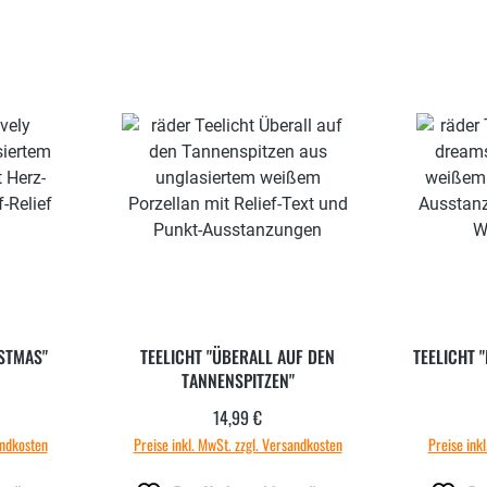
ISTMAS"
TEELICHT "ÜBERALL AUF DEN
TEELICHT 
TANNENSPITZEN"
14,99 €
 Preis:
Regulärer Preis:
andkosten
Preise inkl. MwSt. zzgl. Versandkosten
Preise ink