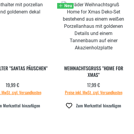
Neu
LTER "SANTAS PÄUSCHEN"
WEIHNACHTSGRUSS "HOME FOR
XMAS"
19,99 €
17,99 €
Regulärer Preis:
Regulärer Preis:
l. MwSt. zzgl. Versandkosten
Preise inkl. MwSt. zzgl. Versandkosten
m Merkzettel hinzufügen
Zum Merkzettel hinzufügen