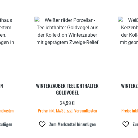
EN
WINTERZAUBER TEELICHTHALTER
WINTERZ
GOLDVOGEL
24,99 €
 Preis:
Regulärer Preis:
andkosten
Preise inkl. MwSt. zzgl. Versandkosten
Preise ink
zufügen
Zum Merkzettel hinzufügen
Zu