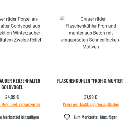
AUBER KERZENHALTER
FLASCHENKÜHLER "FROH & MUNTER"
GOLDVOGEL
24,99 €
37,99 €
Regulärer Preis:
Regulärer Preis:
l. MwSt. zzgl. Versandkosten
Preise inkl. MwSt. zzgl. Versandkosten
m Merkzettel hinzufügen
Zum Merkzettel hinzufügen