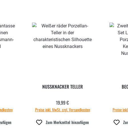
NUSSKNACKER TELLER
BEC
19,99 €
 Preis:
Regulärer Preis:
andkosten
Preise inkl. MwSt. zzgl. Versandkosten
Preise ink
zufügen
Zum Merkzettel hinzufügen
Zu