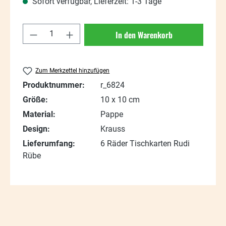
Sofort verfügbar, Lieferzeit: 1-3 Tage
Produkt Anzahl: Gib den gewünschten Wert
In den Warenkorb
Zum Merkzettel hinzufügen
Produktnummer:
r_6824
Größe:
10 x 10 cm
Material:
Pappe
Design:
Krauss
Lieferumfang:
6 Räder Tischkarten Rudi
Rübe