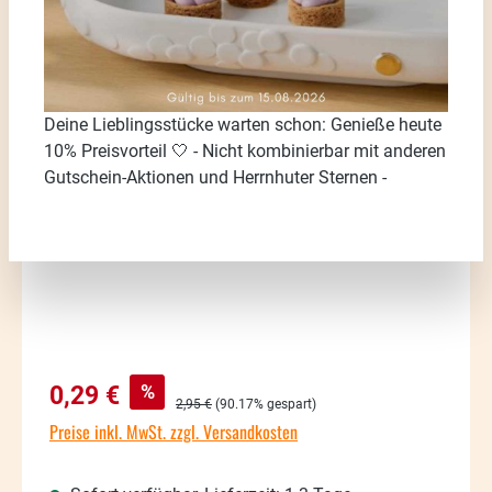
Bildergalerie überspringen
Deine Lieblingsstücke warten schon: Genieße heute
10% Preisvorteil 🤍 - Nicht kombinierbar mit anderen
Gutschein-Aktionen und Herrnhuter Sternen -
Verkaufspreis:
%
0,29 €
Regulärer Preis:
2,95 €
(90.17% gespart)
Preise inkl. MwSt. zzgl. Versandkosten