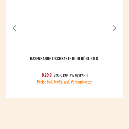
HASENBANDE TISCHKARTE RUDI RÜBE 6TLG.
H
REGULÄRER PREIS:
Verkaufspreis:
0,29 €
2,95 €
(90.17% GESPART)
Preise inkl. MwSt. zzgl. Versandkosten