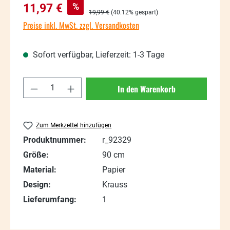
Verkaufspreis:
%
11,97 €
Regulärer Preis:
19,99 €
(40.12% gespart)
Preise inkl. MwSt. zzgl. Versandkosten
Sofort verfügbar, Lieferzeit: 1-3 Tage
Produkt Anzahl: Gib den gewünschten Wert
In den Warenkorb
Zum Merkzettel hinzufügen
Produktnummer:
r_92329
Größe:
90 cm
Material:
Papier
Design:
Krauss
Lieferumfang:
1