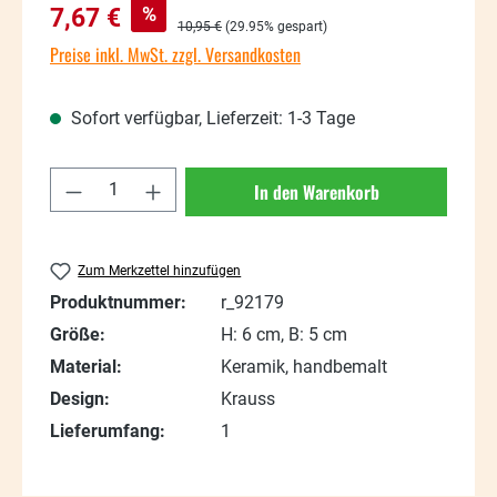
Verkaufspreis:
%
7,67 €
Regulärer Preis:
10,95 €
(29.95% gespart)
Preise inkl. MwSt. zzgl. Versandkosten
Sofort verfügbar, Lieferzeit: 1-3 Tage
Produkt Anzahl: Gib den gewünschten Wert
In den Warenkorb
Zum Merkzettel hinzufügen
Produktnummer:
r_92179
Größe:
H: 6 cm, B: 5 cm
Material:
Keramik, handbemalt
Design:
Krauss
Lieferumfang:
1