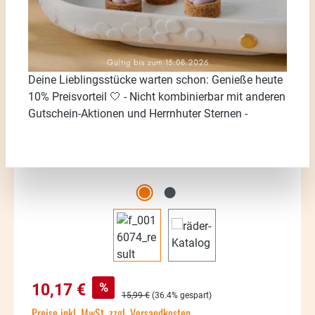
Bildergalerie überspringen
Deine Lieblingsstücke warten schon: Genieße heute
10% Preisvorteil 🤍 - Nicht kombinierbar mit anderen
Gutschein-Aktionen und Herrnhuter Sternen -
Verkaufspreis:
%
10,17 €
Regulärer Preis:
15,99 €
(36.4% gespart)
Preise inkl. MwSt. zzgl. Versandkosten