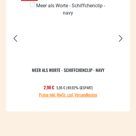
MEER ALS WORTE - SCHIFFCHENCLIP - NAVY
REGULÄRER PREIS:
Verkaufspreis:
2,98 €
5,95 €
(49.92% GESPART)
Preise inkl. MwSt. zzgl. Versandkosten