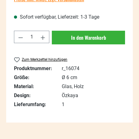
Sofort verfügbar, Lieferzeit: 1-3 Tage
Produkt Anzahl: Gib den gewünschten Wert
In den Warenkorb
Zum Merkzettel hinzufügen
Produktnummer:
r_16074
Größe:
Ø 6 cm
Material:
Glas, Holz
Design:
Özkaya
Lieferumfang:
1