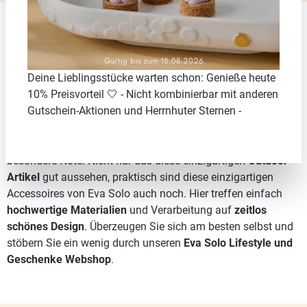
Outdoor Accessoires von Eva Solo
Deine Lieblingsstücke warten schon: Genieße heute
Grillzubehör, Gartenaccessoires uvm. für Ihren
10% Preisvorteil 🤍 - Nicht kombinierbar mit anderen
Outdoor Lifestyle
Gutschein-Aktionen und Herrnhuter Sternen -
Mit den
Outdoor Lifestyle Accessoires
von
Eva Solo
geben
Sie Ihrem Garten oder Balkon und besonders sich selbst eine
besondere Note. Nicht nur das diese einzigartigen
Outdoor
Artikel
gut aussehen, praktisch sind diese einzigartigen
Accessoires von Eva Solo auch noch. Hier treffen einfach
hochwertige Materialien
und Verarbeitung auf
zeitlos
schönes Design
. Überzeugen Sie sich am besten selbst und
stöbern Sie ein wenig durch unseren
Eva Solo Lifestyle und
Geschenke Webshop
.