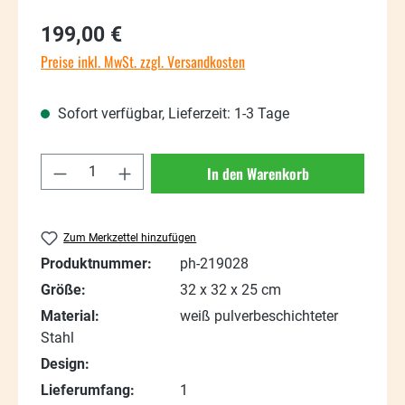
Regulärer Preis:
199,00 €
Preise inkl. MwSt. zzgl. Versandkosten
Sofort verfügbar, Lieferzeit: 1-3 Tage
Produkt Anzahl: Gib den gewünschten Wert
In den Warenkorb
Zum Merkzettel hinzufügen
Produktnummer:
ph-219028
Größe:
32 x 32 x 25 cm
Material:
weiß pulverbeschichteter
Stahl
Design:
Lieferumfang:
1