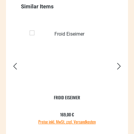
Produktgalerie überspringen
Similar Items
11.14
FROID EISEIMER
Regulärer Preis:
169,00 €
Preise inkl. MwSt. zzgl. Versandkosten