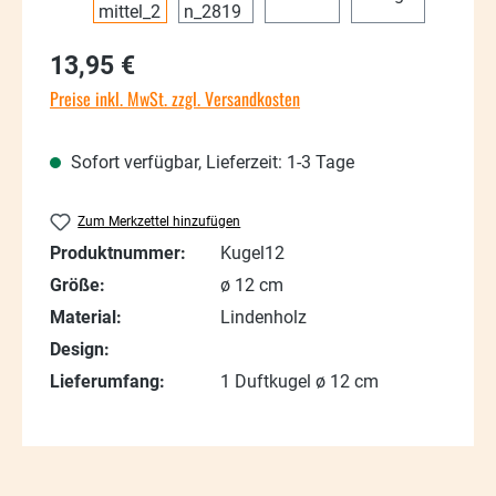
Regulärer Preis:
13,95 €
Preise inkl. MwSt. zzgl. Versandkosten
Sofort verfügbar, Lieferzeit: 1-3 Tage
Zum Merkzettel hinzufügen
Produktnummer:
Kugel12
Größe:
ø 12 cm
Material:
Lindenholz
Design:
Lieferumfang:
1 Duftkugel ø 12 cm