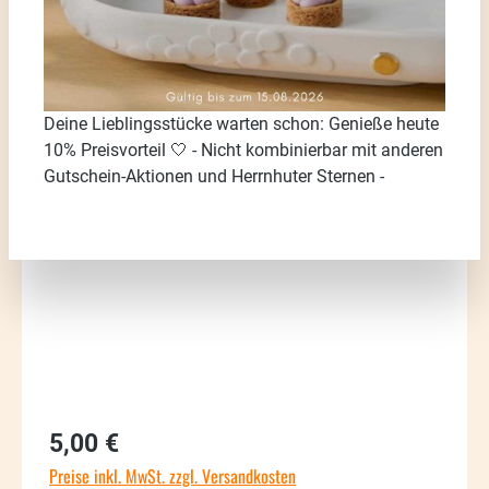
Deine Lieblingsstücke warten schon: Genieße heute
10% Preisvorteil 🤍 - Nicht kombinierbar mit anderen
Bildergalerie überspringen
Gutschein-Aktionen und Herrnhuter Sternen -
Regulärer Preis:
5,00 €
Preise inkl. MwSt. zzgl. Versandkosten