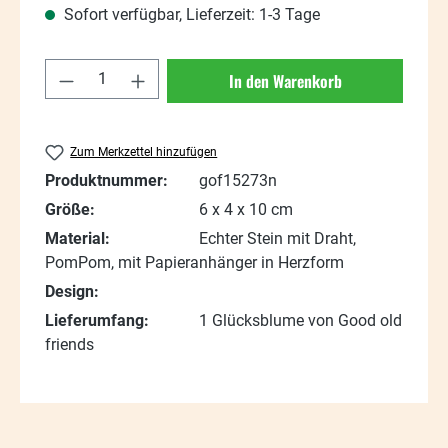
Sofort verfügbar, Lieferzeit: 1-3 Tage
Produkt Anzahl: Gib den gewünschten Wert
In den Warenkorb
Zum Merkzettel hinzufügen
Produktnummer:
gof15273n
Größe:
6 x 4 x 10 cm
Material:
Echter Stein mit Draht,
PomPom, mit Papieranhänger in Herzform
Design:
Lieferumfang:
1 Glücksblume von Good old
friends