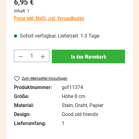
Regulärer Preis:
6,95 €
Inhalt:
1
Preise inkl. MwSt. zzgl. Versandkosten
Sofort verfügbar, Lieferzeit: 1-3 Tage
Produkt Anzahl: Gib den gewünschten Wert
In den Warenkorb
Zum Merkzettel hinzufügen
Produktnummer:
gof11374
Größe:
Höhe 8 cm
Material:
Stein, Draht, Papier
Design:
Good old friends
Lieferumfang:
1