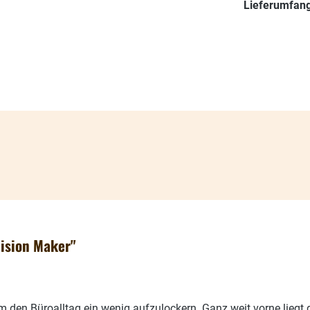
Lieferumfang
cision Maker"
m den Büroalltag ein wenig aufzulockern. Ganz weit vorne liegt