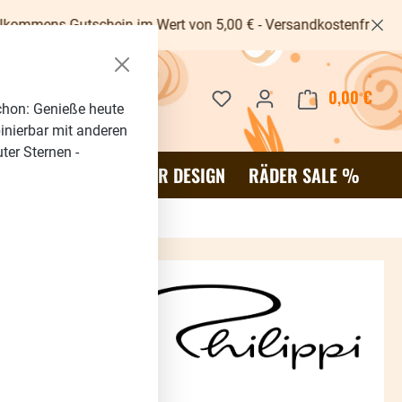
tschein im Wert von 5,00 € - Versandkostenfrei ab 40€ -
Du hast 0 Produkte auf dem 
0,00 €
Waren
chon: Genieße heute
binierbar mit anderen
ter Sternen -
OR
SALE %
RÄDER DESIGN
RÄDER SALE %