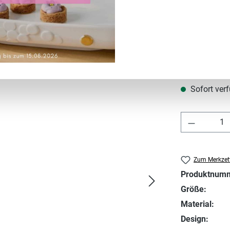
Regulärer Prei
29,90 €
Preise inkl. MwS
Sofort verf
Produkt 
Zum Merkzett
Produktnum
Größe:
Material:
Design: