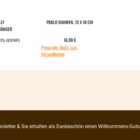
LLY
PABLO RAHMEN, 13 X 18 CM
HÄNGER
EIS:
:
Regulärer Preis:
16,90 €
63% GESPART)
Preise inkl. MwSt. zzgl.
Versandkosten
sletter & Sie erhalten als Dankeschön einen Willkommens-Guts