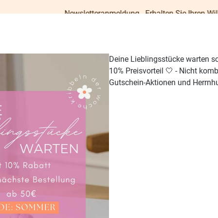
Newsletteranmeldung - Erhalten Sie Ihren Willkommens-Gu
Deine Lieblingsstücke warten s
10% Preisvorteil 🤍 - Nicht kom
Gutschein-Aktionen und Herrnhu
TISCH & KÜCHE
GESCHENKE
PAPETERIE
OUTDO