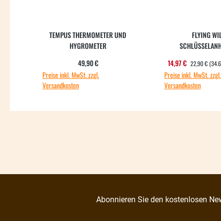
TEMPUS THERMOMETER UND
FLYING WI
HYGROMETER
SCHLÜSSELAN
REGULÄRER PR
Regulärer Preis:
Verkaufspreis
49,90 €
14,97 €
22,90 €
(34.
Preise inkl. MwSt. zzgl.
Preise inkl. MwSt. zzgl.
Versandkosten
Versandkosten
Abonnieren Sie den kostenlosen New