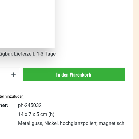
s:
t. zzgl. Versandkosten
ügbar, Lieferzeit: 1-3 Tage
Anzahl: Gib den gewünschten Wert ein oder
In den Warenkorb
el hinzufügen
mer:
ph-245032
14 x 7 x 5 cm (h)
Metallguss, Nickel, hochglanzpoliert, magnetisch