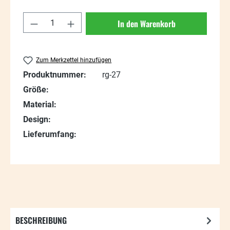
Produkt Anzahl: Gib den gewünschten Wert
In den Warenkorb
Zum Merkzettel hinzufügen
Produktnummer:
rg-27
Größe:
Material:
Design:
Lieferumfang:
BESCHREIBUNG