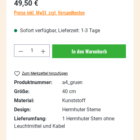
Regulärer Preis:
49,50 €
Preise inkl. MwSt. zzgl. Versandkosten
Sofort verfügbar, Lieferzeit: 1-3 Tage
Produkt Anzahl: Gib den gewünschten Wert
In den Warenkorb
Zum Merkzettel hinzufügen
Produktnummer:
a4_gruen
Größe:
40 cm
Material:
Kunststoff
Design:
Herrnhuter Sterne
Lieferumfang:
1 Herrnhuter Stern ohne
Leuchtmittel und Kabel