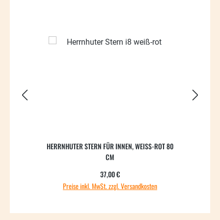
HERRNHUTER STERN FÜR INNEN, WEISS-ROT 80 C
H
M
Regulärer Preis:
37,00 €
Preise inkl. MwSt. zzgl. Versandkosten