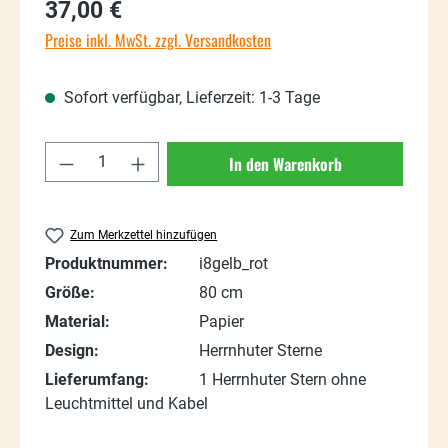
Regulärer Preis:
37,00 €
Preise inkl. MwSt. zzgl. Versandkosten
Sofort verfügbar, Lieferzeit: 1-3 Tage
Produkt Anzahl: Gib den gewünschten Wert
In den Warenkorb
Zum Merkzettel hinzufügen
Produktnummer:
i8gelb_rot
Größe:
80 cm
Material:
Papier
Design:
Herrnhuter Sterne
Lieferumfang:
1 Herrnhuter Stern ohne
Leuchtmittel und Kabel