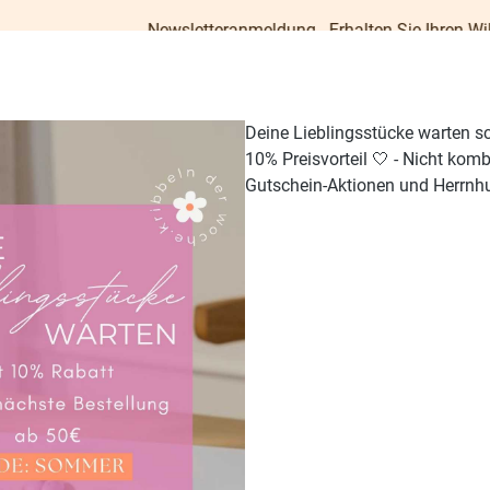
Newsletteranmeldung - Erhalten Sie Ihren Willkommens
Deine Lieblingsstücke warten s
10% Preisvorteil 🤍 - Nicht kom
Gutschein-Aktionen und Herrnhu
TISCH & KÜCHE
GESCHENKE
PAPETERIE
OUTDO