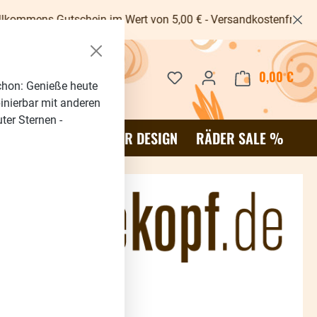
-Gutschein im Wert von 5,00 € - Versandkostenfrei ab 40€ -
Du hast 0 Produkte auf dem 
0,00 €
Waren
chon: Genieße heute
binierbar mit anderen
ter Sternen -
OR
SALE %
RÄDER DESIGN
RÄDER SALE %