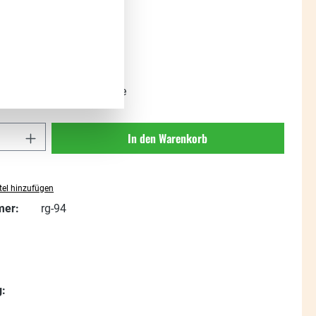
s:
t. zzgl. Versandkosten
ügbar, Lieferzeit: 1-3 Tage
Anzahl: Gib den gewünschten Wert ein oder
In den Warenkorb
el hinzufügen
mer:
rg-94
: