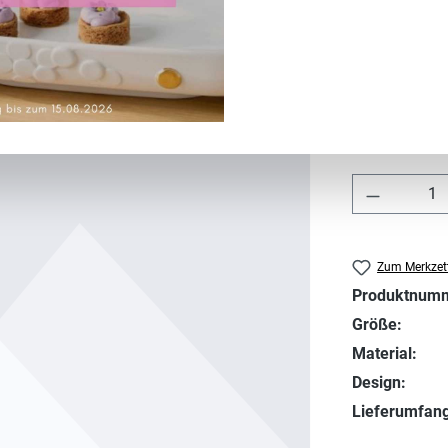
Regulärer Prei
2,00 €
Preise inkl. MwS
Sofort verf
Produkt 
Zum Merkzett
Produktnum
Größe:
Material:
Design:
Lieferumfang