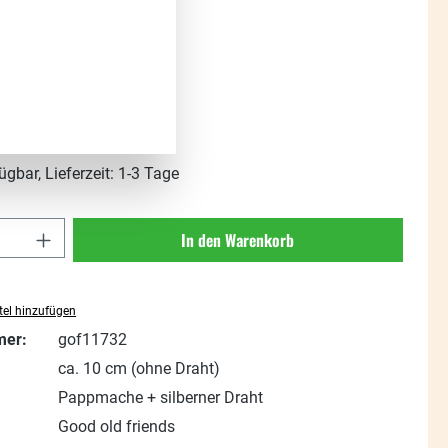
s:
t. zzgl. Versandkosten
ügbar, Lieferzeit: 1-3 Tage
Anzahl: Gib den gewünschten Wert ein oder
In den Warenkorb
el hinzufügen
mer:
gof11732
ca. 10 cm (ohne Draht)
Pappmache + silberner Draht
Good old friends