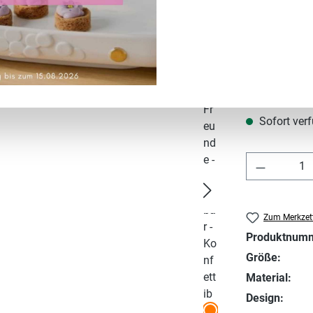
Regulärer Prei
14,95 €
Preise inkl. MwS
Sofort verf
Produkt 
Zum Merkzett
Produktnum
Größe:
Material:
Design: