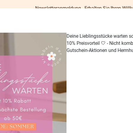
Newsletteranmeldung - Erhalten Sie Ihren Willkommens-Gu
Deine Lieblingsstücke warten s
10% Preisvorteil 🤍 - Nicht kom
Gutschein-Aktionen und Herrnhu
TISCH & KÜCHE
GESCHENKE
PAPETERIE
OUTDO
allon