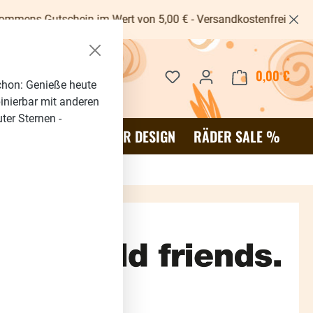
tschein im Wert von 5,00 € - Versandkostenfrei ab 40€ -
Du hast 0 Produkte auf dem 
0,00 €
Waren
chon: Genieße heute
binierbar mit anderen
ter Sternen -
OR
SALE %
RÄDER DESIGN
RÄDER SALE %